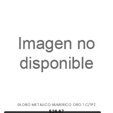
GLOBO METALICO NUMERICO ORO 1 C/1PZ
Precio
$26.67