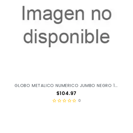
GLOBO METALICO NUMERICO JUMBO NEGRO 1 C/1PZ
Precio
$104.97
0