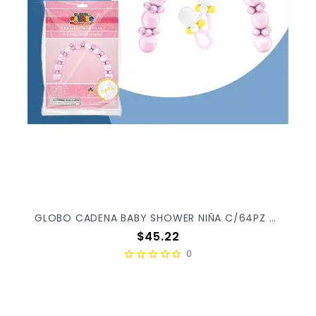
GLOBO CADENA BABY SHOWER NIÑA C/64PZ X/10
Precio
$45.22
0