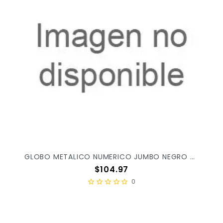
GLOBO METALICO NUMERICO JUMBO NEGRO 8 C/1PZ
Precio
$104.97
0