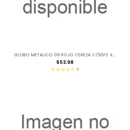
GLOBO METALICO 09 ROJO CEREZA C/50PZ X/100
Precio
$53.98
0