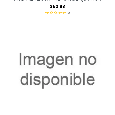
Precio
$53.98
0