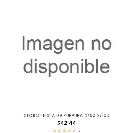
GLOBO FIESTA 09 PURPURA C/50 X/100
Precio
$42.44
0