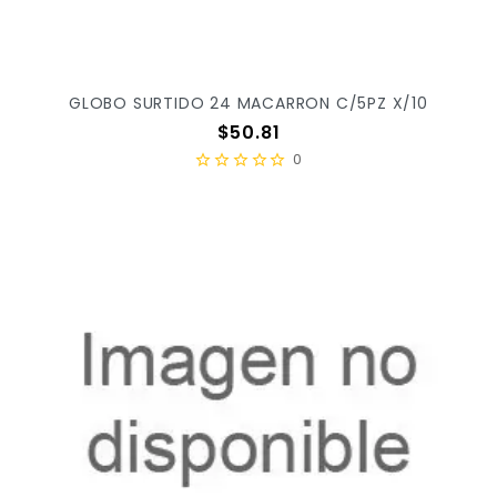
GLOBO SURTIDO 24 MACARRON C/5PZ X/10
Precio
$50.81
0