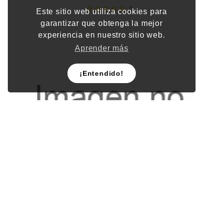
0
Este sitio web utiliza cookies para
garantizar que obtenga la mejor
experiencia en nuestro sitio web.
Aprender más
¡Entendido!
GLOBO METALICO PERLA 09 ROSA C/100PZ X/50