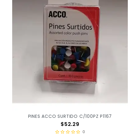
PINES ACCO SURTIDO C/100PZ P1167
Precio
$52.29
0