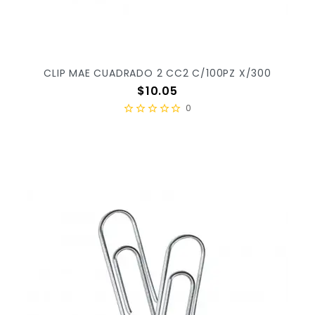
CLIP MAE CUADRADO 2 CC2 C/100PZ X/300
Precio
$10.05
0