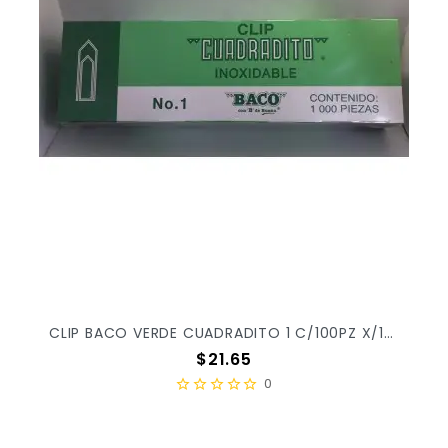
CLIP BACO VERDE CUADRADITO 1 C/100PZ X/100
Precio
$21.65
0