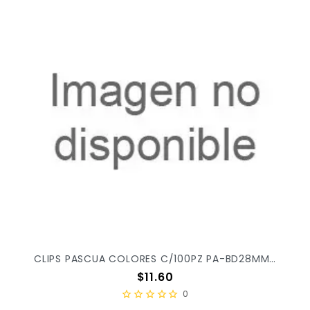
CLIPS PASCUA COLORES C/100PZ PA-BD28MM X/240
Precio
$11.60
0