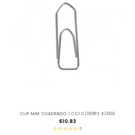
CLIP MAE CUADRADO 1 CC1 C/100PZ X/300
Precio
$10.83
0