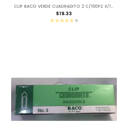
CLIP BACO VERDE CUADRADITO 2 C/100PZ X/100
Precio
$19.33
0