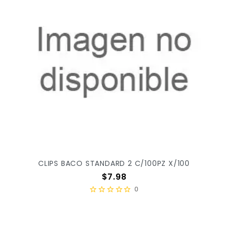
CLIPS BACO STANDARD 2 C/100PZ X/100
Precio
$7.98
0