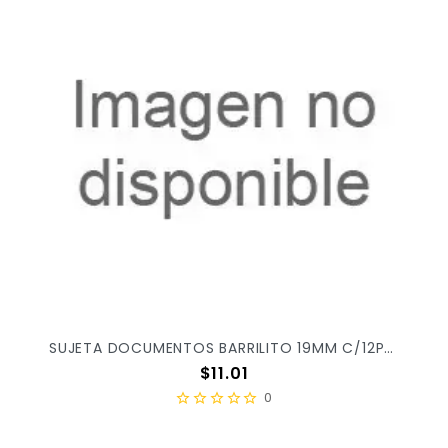
SUJETA DOCUMENTOS BARRILITO 19MM C/12PZ PZ19
Precio
$11.01
0