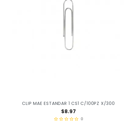
CLIP MAE ESTANDAR 1 CS1 C/100PZ X/300
Precio
$8.97
0