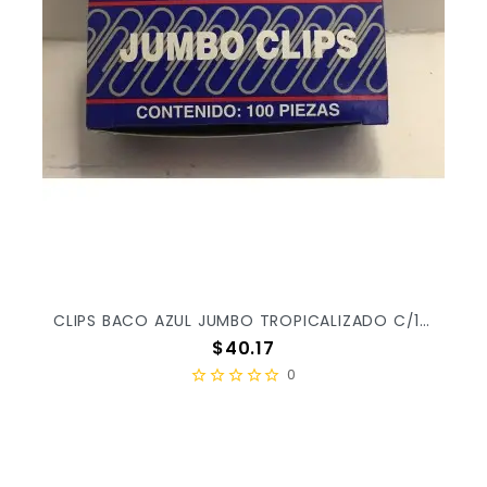
CLIPS BACO AZUL JUMBO TROPICALIZADO C/100PZ X/100
Precio
$40.17
0