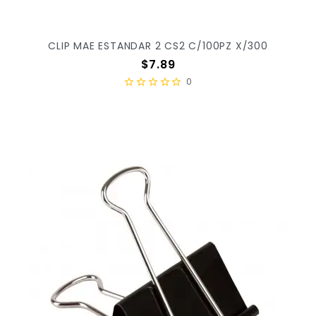
CLIP MAE ESTANDAR 2 CS2 C/100PZ X/300
Precio
$7.89
0