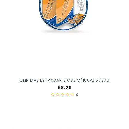
CLIP MAE ESTANDAR 3 CS3 C/100PZ X/300
Precio
$8.29
0