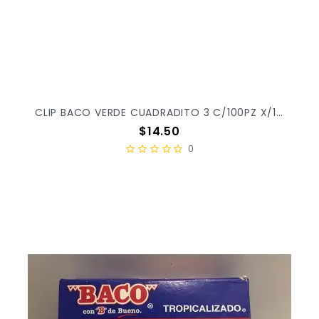
CLIP BACO VERDE CUADRADITO 3 C/100PZ X/100
Precio
$14.50
0