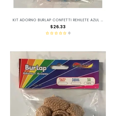
KIT ADORNO BURLAP CONFETTI REHILETE AZUL GY-1012 C/6PZ
Precio
$26.33
0