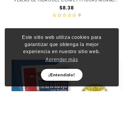
PERLAS DE HIDROGEL CONFETTI 10GRS MORADO 4007 X/25
Precio
$8.38
0
Este sitio web utiliza cookies para
garantizar que obtenga la mejor
experiencia en nuestro sitio web.
Aprender más
¡Entendido!