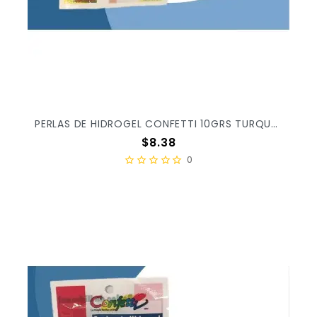
PERLAS DE HIDROGEL CONFETTI 10GRS TURQUESA 4017 X/25
Precio
$8.38
0