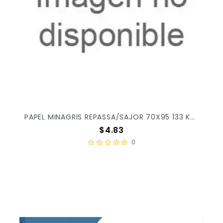
PAPEL MINAGRIS REPASSA/SAJOR 70X95 133 KG X/125
Precio
$4.83
0