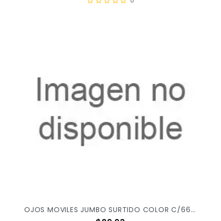
0
OJOS MOVILES JUMBO SURTIDO COLOR C/66PZ OM05J X/72