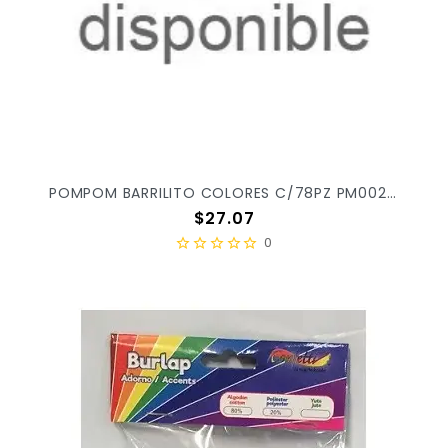
POMPOM BARRILITO COLORES C/78PZ PM002 S/24 X/72
Precio
$27.07
0