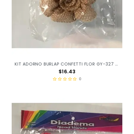
KIT ADORNO BURLAP CONFETTI FLOR GY-327 C/1PZ
Precio
$16.43
0