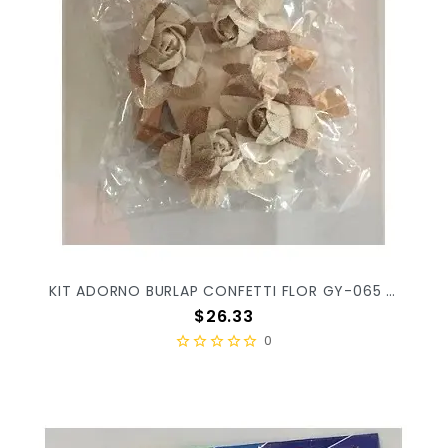
KIT ADORNO BURLAP CONFETTI FLOR GY-065 C/4PZ
Precio
$26.33
0