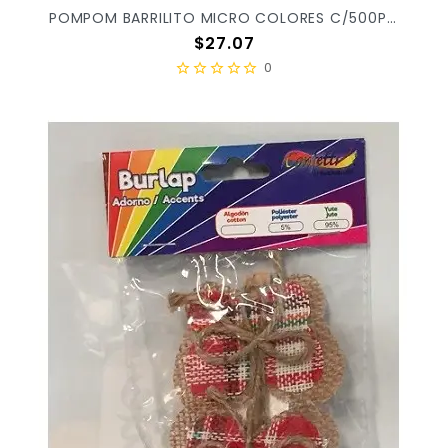
POMPOM BARRILITO MICRO COLORES C/500PZ PP500 S/24 X/72
Precio
$27.07
0