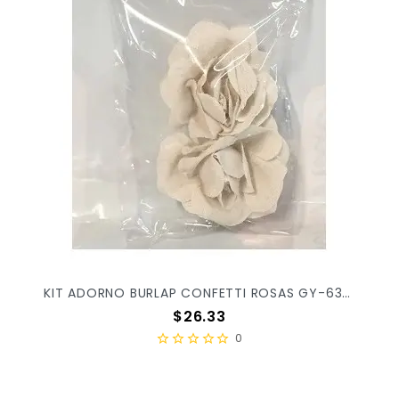
KIT ADORNO BURLAP CONFETTI ROSAS GY-636 C/2PZ
Precio
$26.33
0