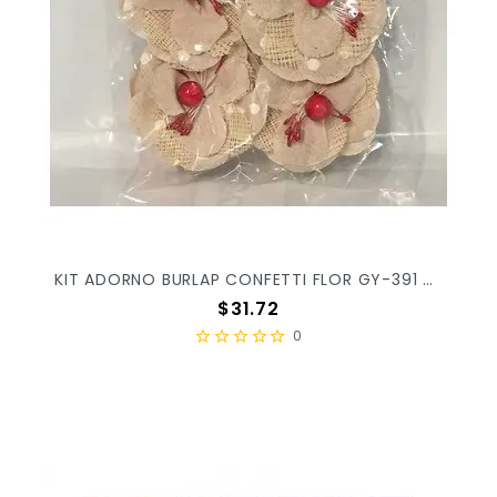
KIT ADORNO BURLAP CONFETTI FLOR GY-391 C/4PZ
Precio
$31.72
0