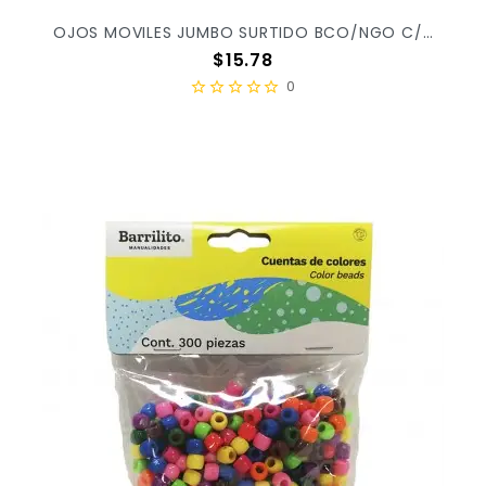
OJOS MOVILES JUMBO SURTIDO BCO/NGO C/66PZ OM09J X/72
Precio
$15.78
0