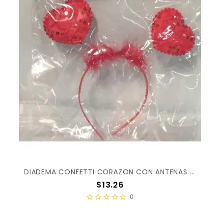
DIADEMA CONFETTI CORAZON CON ANTENAS C/1PZ X/12
Precio
$13.26
0