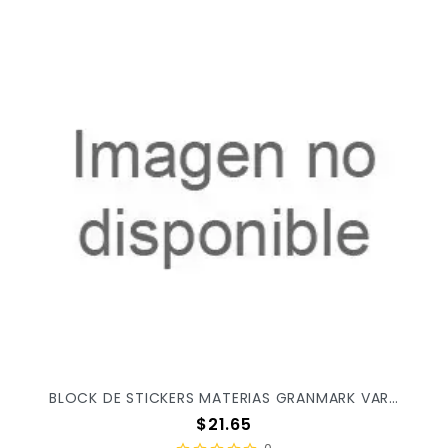
BLOCK DE STICKERS MATERIAS GRANMARK VAR/MOD
Precio
$21.65