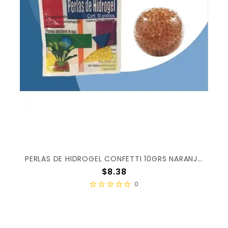
PERLAS DE HIDROGEL CONFETTI 10GRS NARANJA 4008 X/25
Precio
$8.38
0