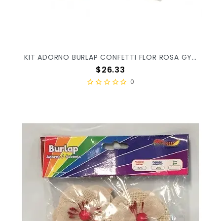
KIT ADORNO BURLAP CONFETTI FLOR ROSA GY-292 C/4PZ
Precio
$26.33
0