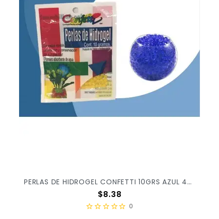
PERLAS DE HIDROGEL CONFETTI 10GRS AZUL 4003 X/25
Precio
$8.38
0