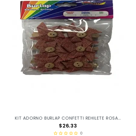
KIT ADORNO BURLAP CONFETTI REHILETE ROSA GY-688 C/6PZ
Precio
$26.33
0