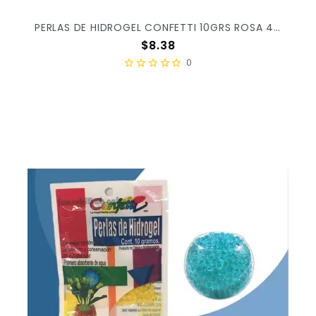
PERLAS DE HIDROGEL CONFETTI 10GRS ROSA 4019 X/25
Precio
$8.38
0