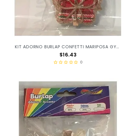
KIT ADORNO BURLAP CONFETTI MARIPOSA GY-084 C/2PZ
Precio
$16.43
0