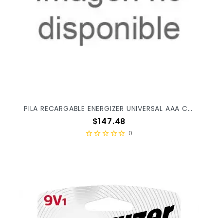
PILA RECARGABLE ENERGIZER UNIVERSAL AAA C/2PZ X/36
Precio
$147.48
0