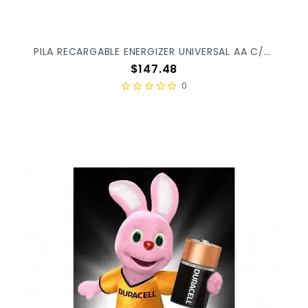
PILA RECARGABLE ENERGIZER UNIVERSAL AA C/2PZ X/36
Precio
$147.48
0