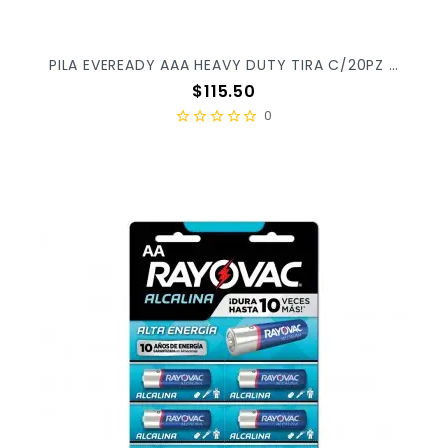
PILA EVEREADY AAA HEAVY DUTY TIRA C/20PZ X/12
Precio
$115.50
0