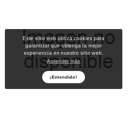
Este sitio web utiliza cookies para
garantizar que obtenga la mejor
experiencia en nuestro sitio web.
Aprender más
¡Entendido!
PILA VARTA AA LONGLIFE TIRA C/24PZ X/10
Precio
$20.01
0