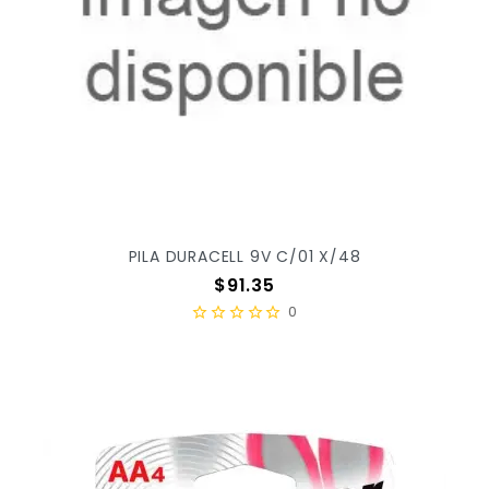
PILA DURACELL 9V C/01 X/48
Precio
$91.35
0