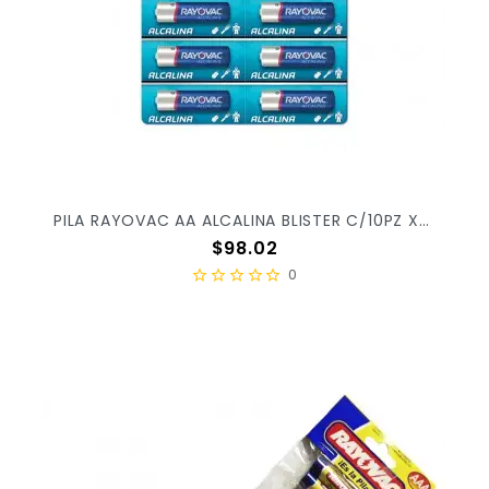
PILA RAYOVAC AA ALCALINA BLISTER C/10PZ X/24
Precio
$98.02
0