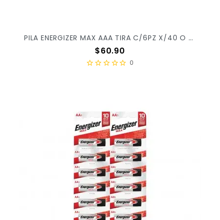
PILA ENERGIZER MAX AAA TIRA C/6PZ X/40 O X/20
Precio
$60.90
0