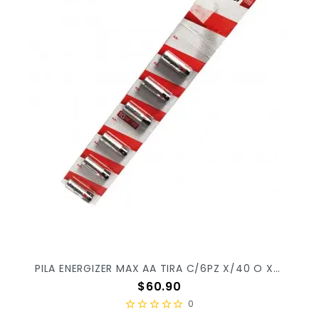
PILA ENERGIZER MAX AA TIRA C/6PZ X/40 O X/20
Precio
$60.90
0