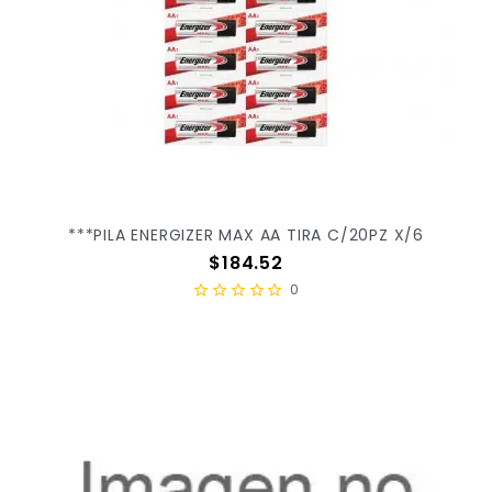
***PILA ENERGIZER MAX AA TIRA C/20PZ X/6
Precio
$184.52
0