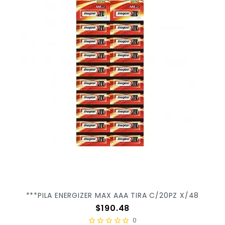
***PILA ENERGIZER MAX AAA TIRA C/20PZ X/48
Precio
$190.48
0