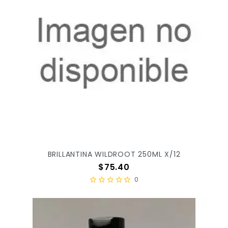
BRILLANTINA WILDROOT 250ML X/12
Precio
$75.40
0