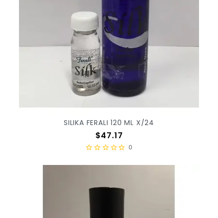
SILIKA FERALI 120 ML X/24
Precio
$47.17
0