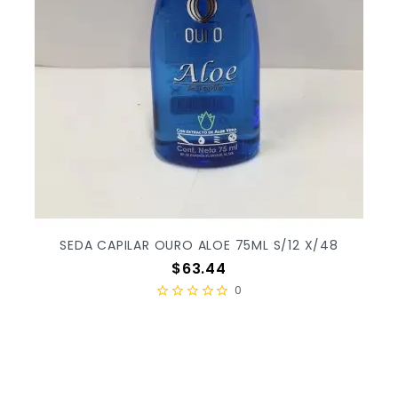
SEDA CAPILAR OURO ALOE 75ML S/12 X/48
Precio
$63.44
0