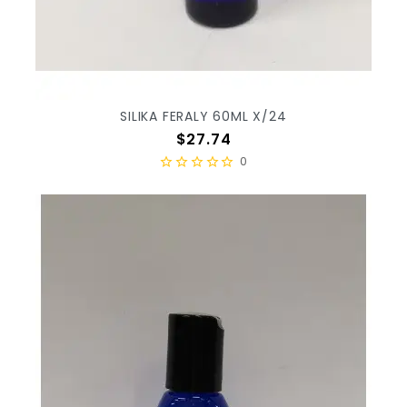
SILIKA FERALY 60ML X/24
Precio
$27.74
0