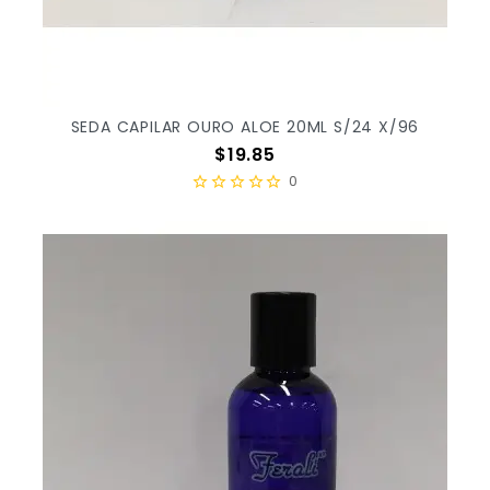
SEDA CAPILAR OURO ALOE 20ML S/24 X/96
Precio
$19.85
0