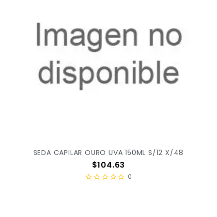
SEDA CAPILAR OURO UVA 150ML S/12 X/48
Precio
$104.63
0