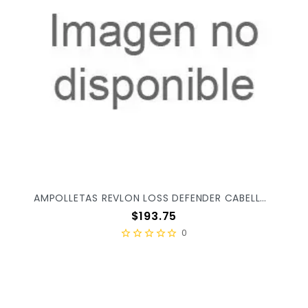
AMPOLLETAS REVLON LOSS DEFENDER CABELLO DEBIL C/12PZ X/24
Precio
$193.75
0