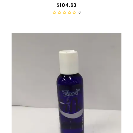
Precio
$104.63
0