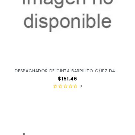
DESPACHADOR DE CINTA BARRILITO C/1PZ D444 S/6 X/24
Precio
$151.46
0