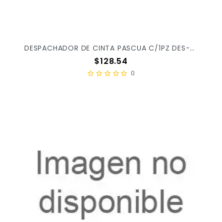
DESPACHADOR DE CINTA PASCUA C/1PZ DES-001 X/24
Precio
$128.54
0