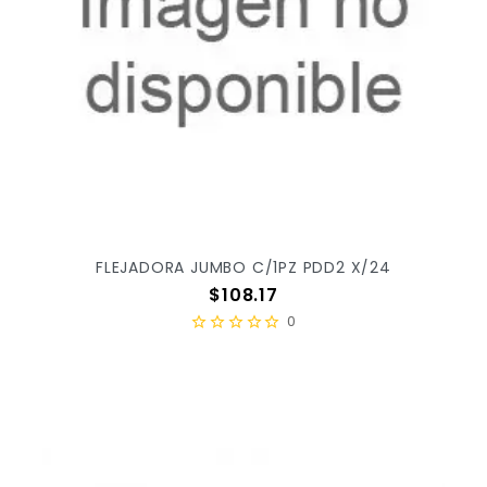
FLEJADORA JUMBO C/1PZ PDD2 X/24
Precio
$108.17
0