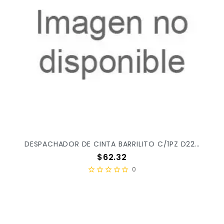
DESPACHADOR DE CINTA BARRILITO C/1PZ D222 S/12 X/24
Precio
$62.32
0