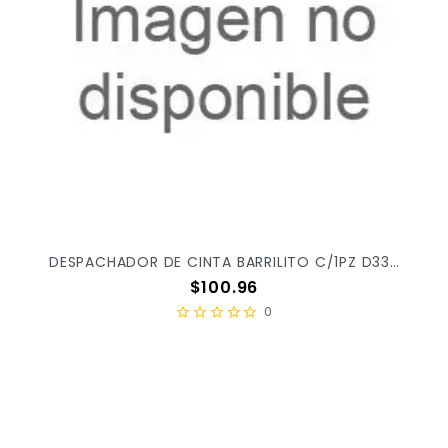
DESPACHADOR DE CINTA BARRILITO C/1PZ D333 S/24 X/48
Precio
$100.96
0