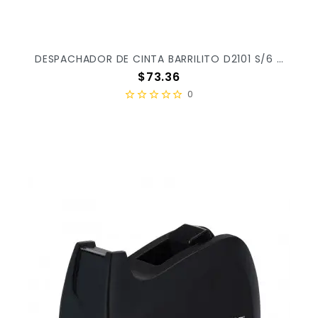
DESPACHADOR DE CINTA BARRILITO D2101 S/6 X/24
Precio
$73.36
0