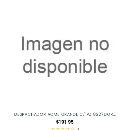
DESPACHADOR ACME GRANDE C/1PZ 8227DGR X/12
Precio
$191.95
0