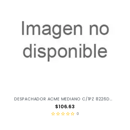
DESPACHADOR ACME MEDIANO C/1PZ 8226DME X/24
Precio
$106.63
0