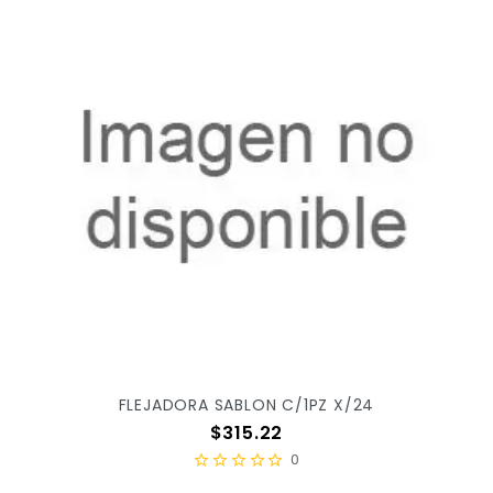
FLEJADORA SABLON C/1PZ X/24
Precio
$315.22
0