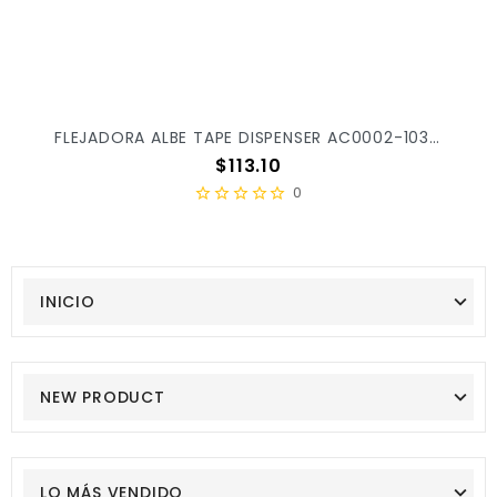
FLEJADORA ALBE TAPE DISPENSER AC0002-103 C/1PZ
Precio
$113.10
0
INICIO
NEW PRODUCT
LO MÁS VENDIDO