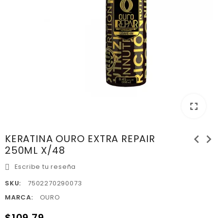
fullscreen
chevron_left
chevron_right
KERATINA OURO EXTRA REPAIR
250ML X/48
Escribe tu reseña
SKU:
7502270290073
MARCA:
OURO
$109.79