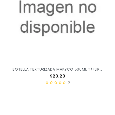
BOTELLA TEXTURIZADA MAKYCO 500ML T/FLIP X/61
Precio
$23.20
0