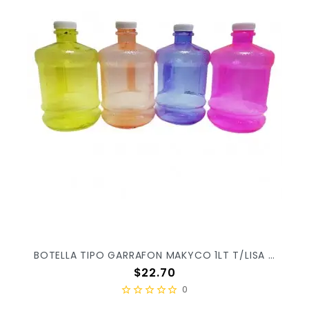
BOTELLA TIPO GARRAFON MAKYCO 1LT T/LISA X/55
Precio
$22.70
0