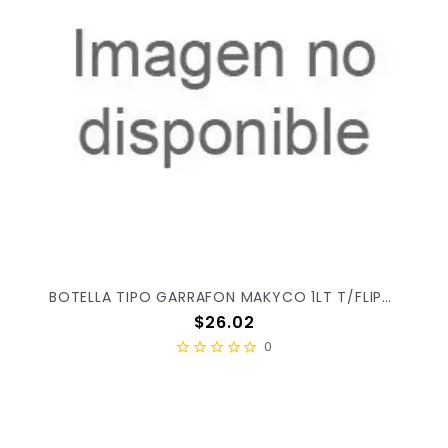
BOTELLA TIPO GARRAFON MAKYCO 1LT T/FLIP-TOP X/55
Precio
$26.02
0