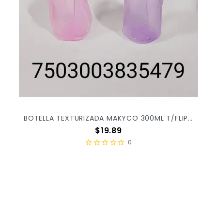
BOTELLA TEXTURIZADA MAKYCO 300ML T/FLIP X/85
Precio
$19.89
0