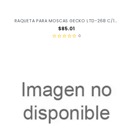
RAQUETA PARA MOSCAS GECKO LTD-268 C/1PZ X/60
Precio
$85.01
0