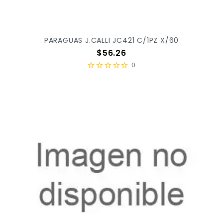
PARAGUAS J.CALLI JC421 C/1PZ X/60
Precio
$56.26
0