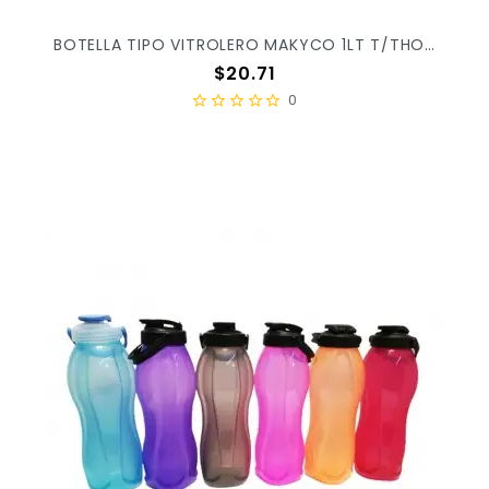
BOTELLA TIPO VITROLERO MAKYCO 1LT T/THOR X/55
Precio
$20.71
0