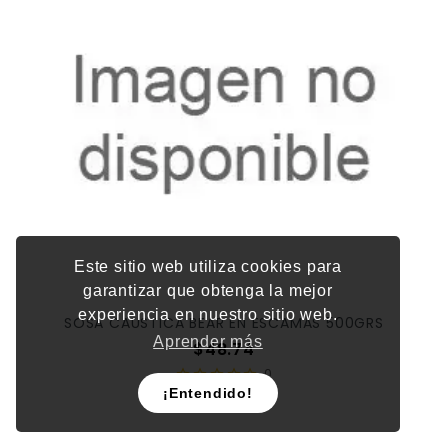
Este sitio web utiliza cookies para
garantizar que obtenga la mejor
experiencia en nuestro sitio web.
SOSA CAUSTICA BEAR EN ESCAMAS 500GRS
Aprender más
Precio
$48.74
0
¡Entendido!