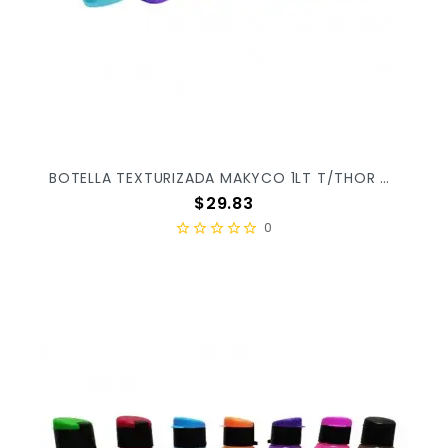
BOTELLA TEXTURIZADA MAKYCO 1LT T/THOR X/72
Precio
$29.83
0