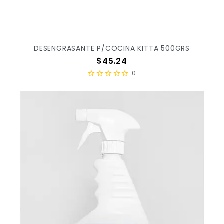
DESENGRASANTE P/COCINA KITTA 500GRS
Precio
$45.24
0