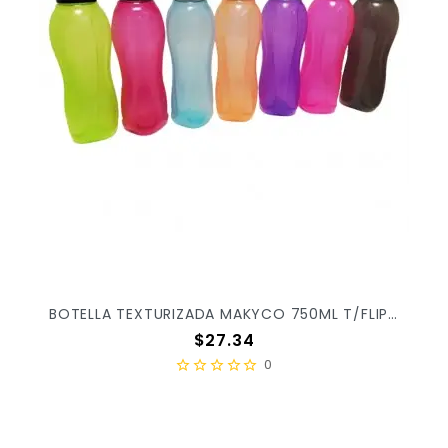
BOTELLA TEXTURIZADA MAKYCO 750ML T/FLIP TOP X/98
Precio
$27.34
0