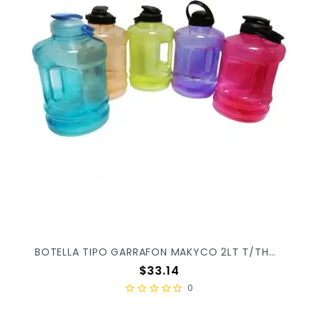
BOTELLA TIPO GARRAFON MAKYCO 2LT T/THOR X/28
Precio
$33.14
0