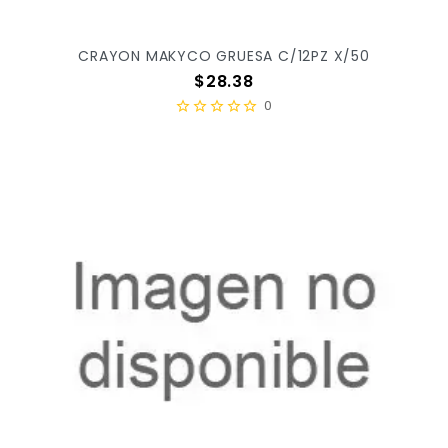
CRAYON MAKYCO GRUESA C/12PZ X/50
Precio
$28.38
0