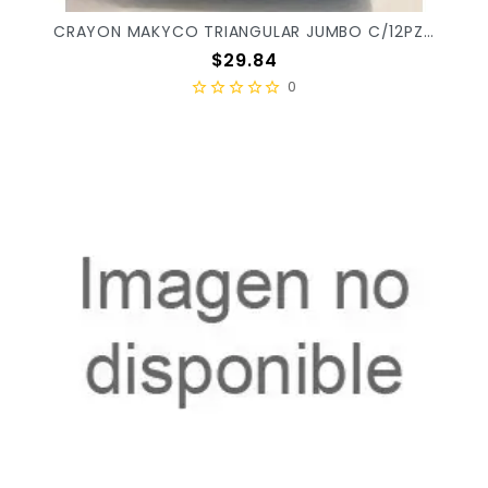
CRAYON MAKYCO TRIANGULAR JUMBO C/12PZ X/50
Precio
$29.84
0