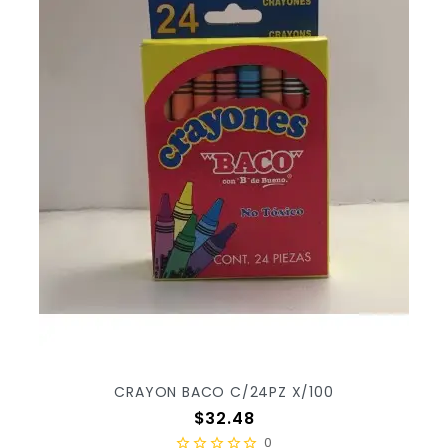
CRAYON BACO C/24PZ X/100
Precio
$32.48
0