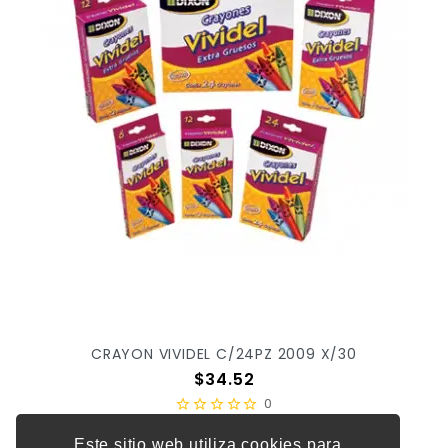
CRAYON VIVIDEL C/24PZ 2009 X/30
Precio
$34.52
0
Este sitio web utiliza cookies para