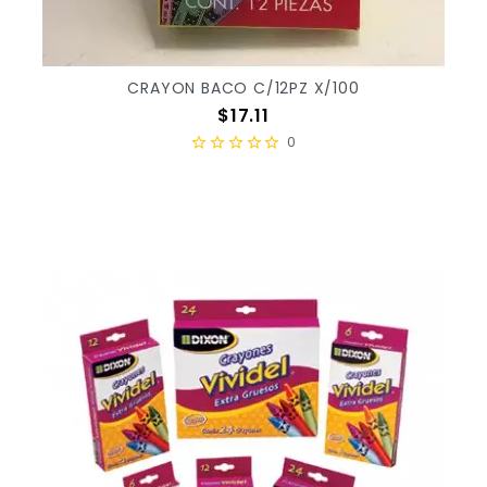
CRAYON BACO C/12PZ X/100
Precio
$17.11
0