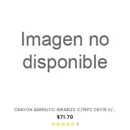
CRAYON BARRILITO GIRABLES C/16PZ CRY16 X/48
Precio
$71.70
0