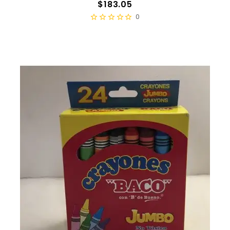
Precio
$183.05
0