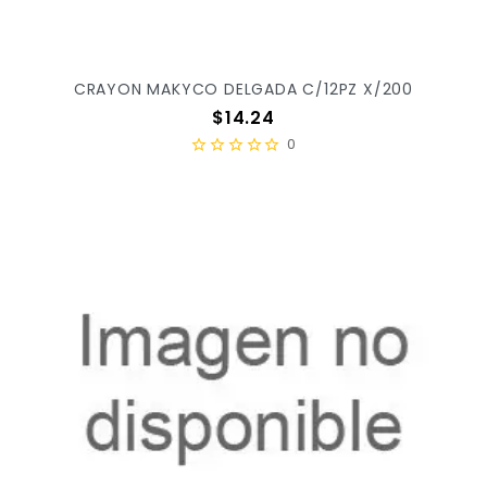
CRAYON MAKYCO DELGADA C/12PZ X/200
Precio
$14.24
0