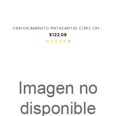
CRAYON BARRILITO PINTACARITAS C/6PZ CRY6 X/12
Precio
$122.08
0