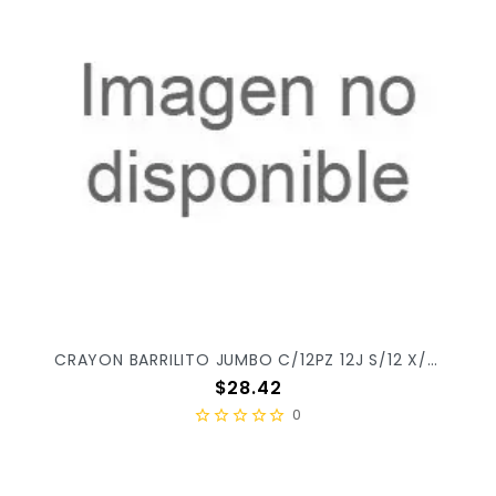
CRAYON BARRILITO JUMBO C/12PZ 12J S/12 X/48
Precio
$28.42
0