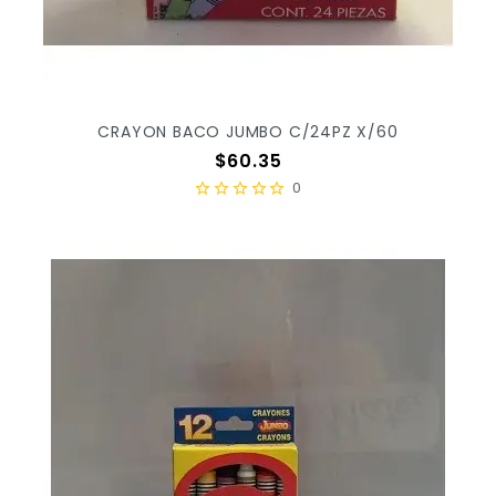
CRAYON BACO JUMBO C/24PZ X/60
Precio
$60.35
0