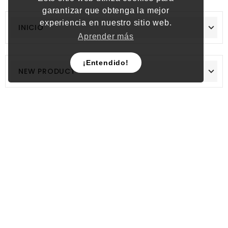
garantizar que obtenga la mejor
experiencia en nuestro sitio web.
INICIO
Aprender más
¡Entendido!
NEW PRODUCT
LO MÁS VENDIDO
Boletín informativo
Reciba nuestras últimas noticias y ventas
especiales
Suscribir