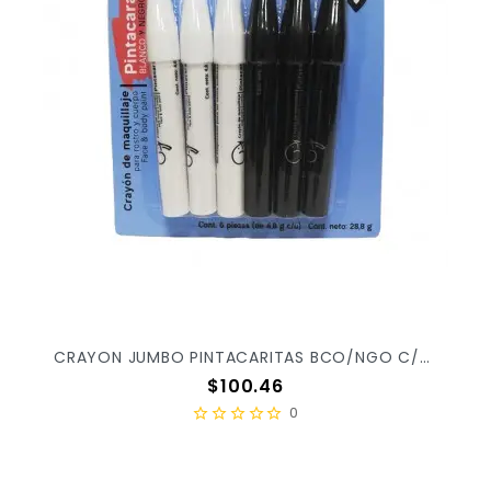
CRAYON JUMBO PINTACARITAS BCO/NGO C/6PZ PCBN6J X/72
Precio
$100.46
0