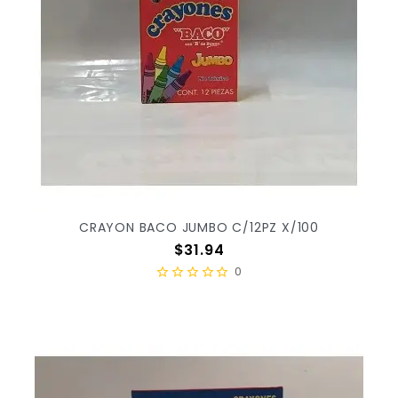
CRAYON BACO JUMBO C/12PZ X/100
Precio
$31.94
0