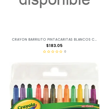
CRAYON BARRILITO PINTACARITAS BLANCOS C/9PZ BASE9 X/12
Precio
$183.05
0