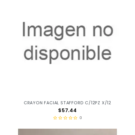
CRAYON FACIAL STAFFORD C/12PZ X/12
Precio
$57.44
0