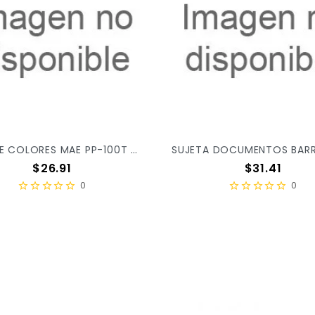
PINES DE COLORES MAE PP-100T C/100 X/240
Precio
Precio
$26.91
$31.41
0
0