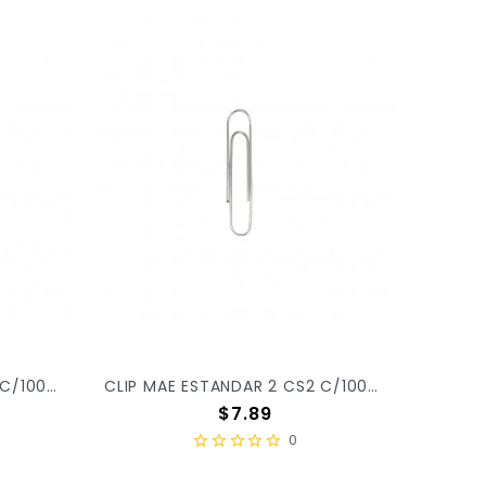
CLIP MAE CUADRADO 1 CC1 C/100PZ X/300
CLIP MAE ESTANDAR 2 CS2 C/100PZ X/300
Precio
$7.89
0