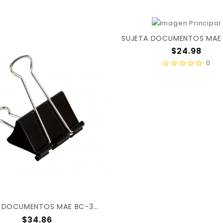
Precio
$24.98
0
SUJETA DOCUMENTOS MAE BC-32 C/12 X/144
Precio
$34.86