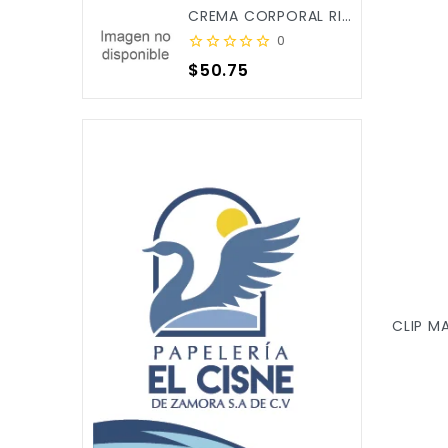
CREMA CORPORAL RICITOS DE ORO ALOE&CALENDULA 250ML X/12
0
Precio
$50.75