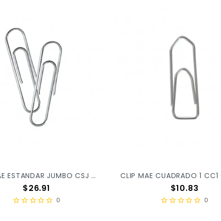
CLIP MAE ESTANDAR JUMBO CSJ C/100 X/100
Precio
Precio
$26.91
$10.83
0
0