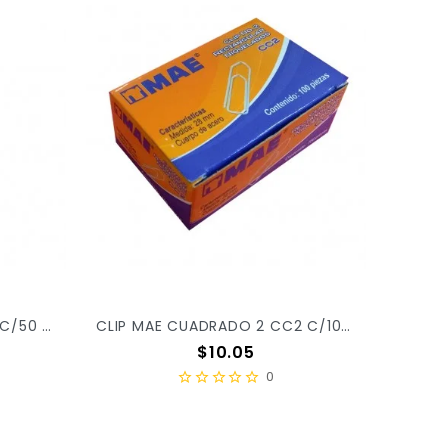
CLIP MAE MARIPOSA CM2 2 C/50 X/100
CLIP MAE CUADRADO 2 CC2 C/100PZ X/300
Precio
$10.05
0