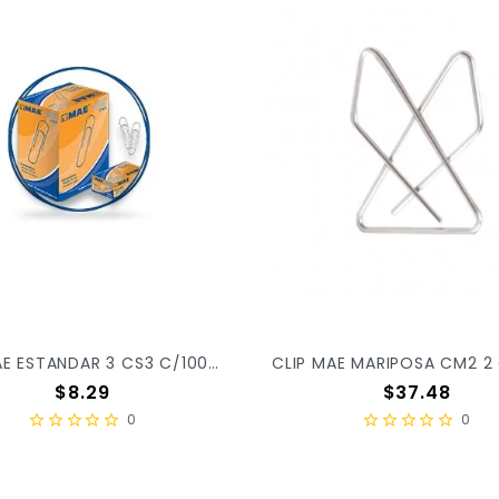
CLIP MAE ESTANDAR 3 CS3 C/100PZ X/300
Precio
Precio
$8.29
$37.48
0
0