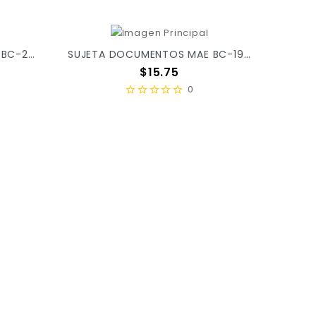
SUJETA DOCUMENTOS MAE BC-25 C/12 X/240
SUJETA DOCUMENTOS MAE BC-19 C/12 X/36
Precio
$15.75
0