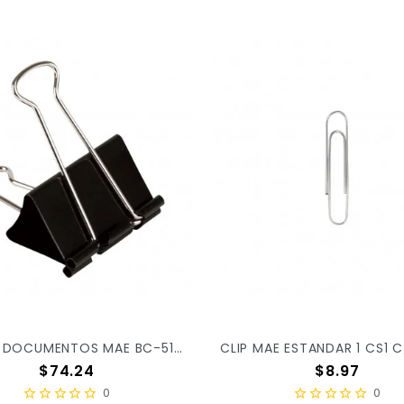
SUJETA DOCUMENTOS MAE BC-51 C/12 X/48
Precio
Precio
$74.24
$8.97
0
0