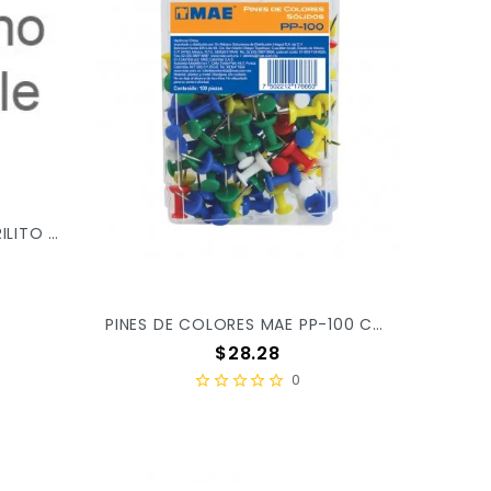
SUJETA DOCUMENTOS BARRILITO 32MM C/12PZ PZ32
PINES DE COLORES MAE PP-100 C/100 X/240
Precio
$28.28
0