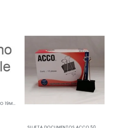
SUJETA DOCUMENTOS ACCO 19MM C/12PZ P2462 X/48
SUJETA DOCUMENTOS ACCO 50MM C/12PZ P2464 X/12