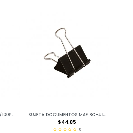
CLIP MAE ESTANDAR 1 CS1 C/100PZ X/300
SUJETA DOCUMENTOS MAE BC-41 C/12 X/72
Precio
$44.85
0