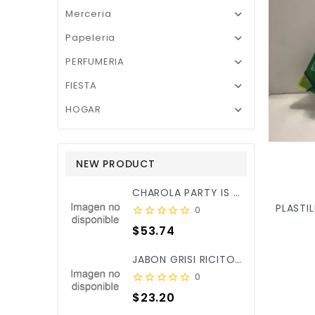
Merceria

Papeleria

PERFUMERIA

FIESTA

HOGAR

NEW PRODUCT
CHAROLA PARTY IS ON REDONDA ROSA BEBE C/3PZ X/6
0
Precio
$53.74
JABON GRISI RICITOS DE ORO ALOE&CALENDULA 90GR X/25
0
Precio
$23.20