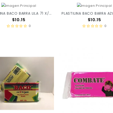
PLASTILINA BACO BARRA LILA 71 X/100
Precio
Precio
$10.15
$10.15
0
0