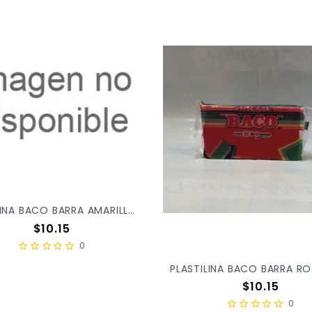
PLASTILINA BACO BARRA AMARILLO 51 X/100
Precio
$10.15
0
Precio
$10.15
0