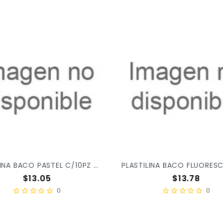
PLASTILINA BACO PASTEL C/10PZ X/100
Precio
Precio
$13.05
$13.78
0
0