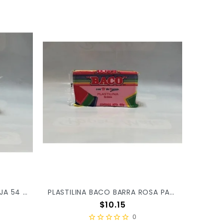
PLASTILINA BACO BARRA ROJA 54 X/100
PLASTILINA BACO BARRA ROSA PASTEL 53 X/100
Precio
$10.15
0