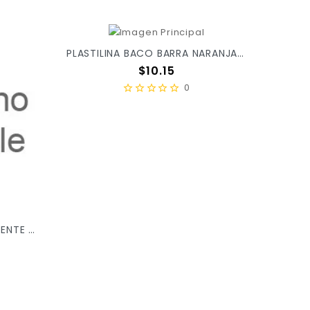
PLASTILINA BACO BARRA NARANJA 52 X/100
Precio
$10.15
0
PLASTILINA BACO FLUORESCENTE C/10PZ X/100