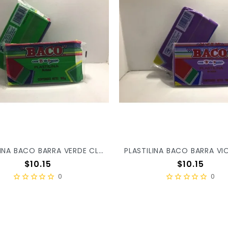
PLASTILINA BACO BARRA VERDE CLARO 55 X/100
Precio
Precio
$10.15
$10.15
0
0