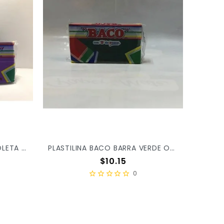
PLASTILINA BACO BARRA VIOLETA 63 X/100
PLASTILINA BACO BARRA VERDE OBSCURO 62 X/100
Precio
$10.15
0