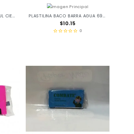
PLASTILINA BACO BARRA AZUL CIELO 70 X/100
PLASTILINA BACO BARRA AGUA 69 X/100
Precio
$10.15
0