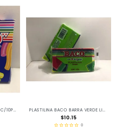
PLASTILINA BACO COLORES C/10PZ X/100
PLASTILINA BACO BARRA VERDE LIMON 73 X/100
Precio
$10.15
0