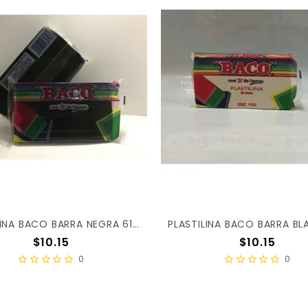
PLASTILINA BACO BARRA NEGRA 61 X/100
Precio
Precio
$10.15
$10.15
0
0