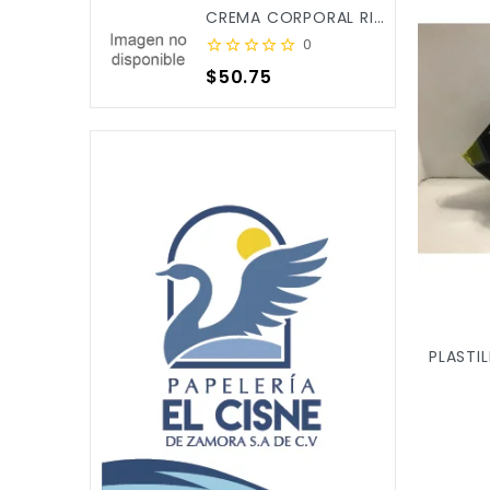
CREMA CORPORAL RICITOS DE ORO ALOE&CALENDULA 250ML X/12
0
Precio
$50.75