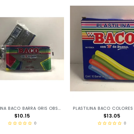
PLASTILINA BACO BARRA GRIS OBSCURO 74 X/100
Precio
Precio
$10.15
$13.05
0
0