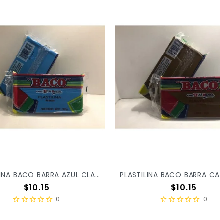
PLASTILINA BACO BARRA AZUL CLARO 57 X/100
Precio
Precio
$10.15
$10.15
0
0