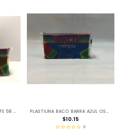
PLASTILINA BACO BARRA CAFE 58 X/100
PLASTILINA BACO BARRA AZUL OSCURO 56 X/100
Precio
$10.15
0