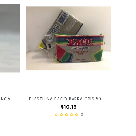
PLASTILINA BACO BARRA BLANCA 60 X/100
PLASTILINA BACO BARRA GRIS 59 X/100
Precio
$10.15
0