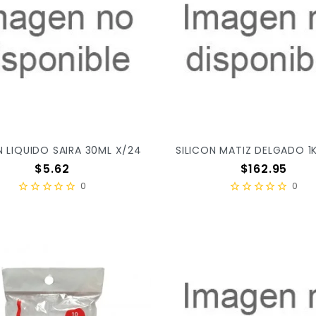
N LIQUIDO SAIRA 30ML X/24
SILICON MATIZ DELGADO 1
Precio
Precio
$5.62
$162.95
0
0