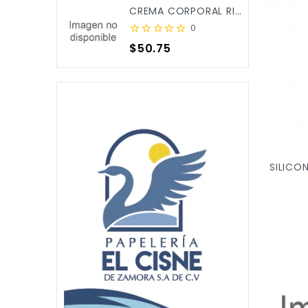
CREMA CORPORAL RICITOS DE ORO ALOE&CALENDULA 250ML X/12
0
Precio
$50.75