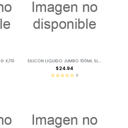
KG X/10
SILICON LIQUIDO JUMBO 100ML SL100J X/192
Precio
$24.94
0