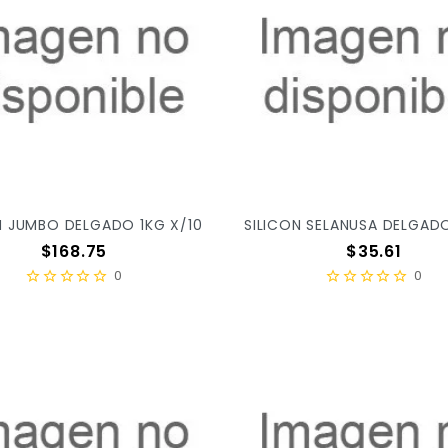
N JUMBO DELGADO 1KG X/10
Precio
Precio
$168.75
$35.61
0
0