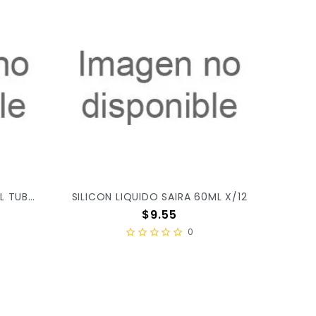
***SILICON SAYER UNIVERSAL TUBO 280GRS C/1PZ ***
SILICON LIQUIDO SAIRA 60ML X/12
Precio
$9.55
0