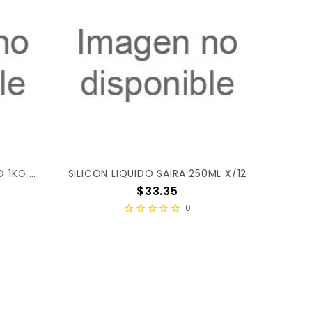
SILICON CONFETTI DELGADO 1KG X/10
SILICON LIQUIDO SAIRA 250ML X/12
Precio
$33.35
0