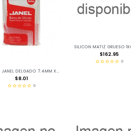
SILICON MATIZ GRUESO 1K
Precio
$162.95
0
SILICON JANEL DELGADO 7.4MM X 10CM C/10PZ X/288
Precio
$8.01
0