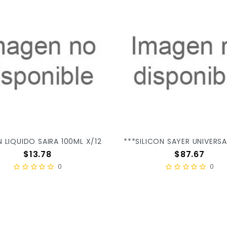
N LIQUIDO SAIRA 100ML X/12
Precio
Precio
$13.78
$87.67
0
0