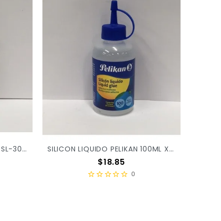
SILICON LIQUIDO BARRILITO SL-30ML X/24
SILICON LIQUIDO PELIKAN 100ML X/36
Precio
$18.85
0