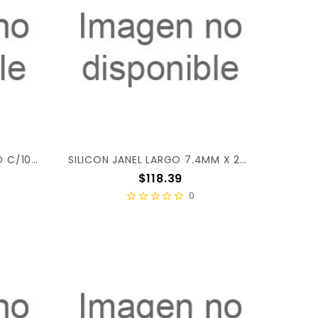
SILICON SELANUSA DELGADO C/10PZ X/100
SILICON JANEL LARGO 7.4MM X 25CM 1KG X/10
Precio
$118.39
0