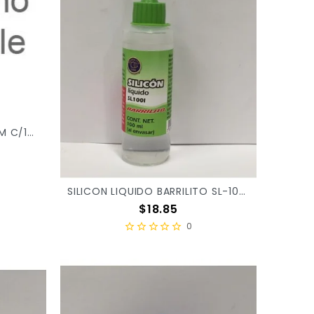
SILICON BARRILITO 11X200MM C/10PZ BS1120
SILICON LIQUIDO BARRILITO SL-100ML X/12
Precio
$18.85
0