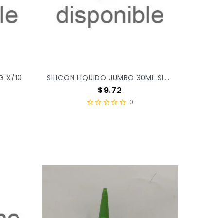
G X/10
SILICON LIQUIDO JUMBO 30ML SL30J X/576
Precio
$9.72
0