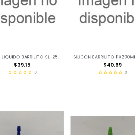
SILICON LIQUIDO BARRILITO SL-250ML S/12 X/72
Precio
Precio
$39.15
$40.69
0
0