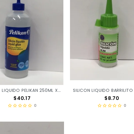
SILICON LIQUIDO PELIKAN 250ML X/16
Precio
Precio
$40.17
$8.70
0
0