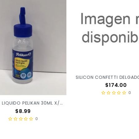
Precio
$174.00
0
SILICON LIQUIDO PELIKAN 30ML X/216
Precio
$8.99
0