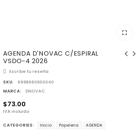
fullscreen
chevron_left
chevron_right
AGENDA D'NOVAC C/ESPIRAL
VSDO-4 2026
Escribe tu reseña
SKU:
6998660600040
MARCA:
DNOVAC
$73.00
IVA incluido
CATEGORIES:
Inicio
Papeleria
AGENDA