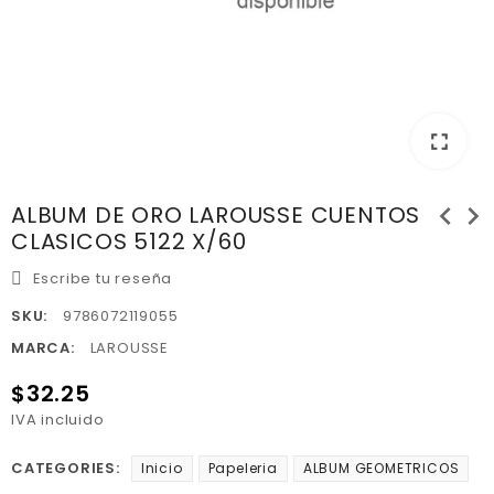
fullscreen
chevron_left
chevron_right
ALBUM DE ORO LAROUSSE CUENTOS
CLASICOS 5122 X/60
Escribe tu reseña
SKU:
9786072119055
MARCA:
LAROUSSE
$32.25
IVA incluido
CATEGORIES:
Inicio
Papeleria
ALBUM GEOMETRICOS