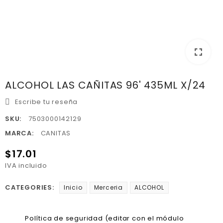
fullscreen
ALCOHOL LAS CAÑITAS 96' 435ML X/24
Escribe tu reseña
SKU:
7503000142129
MARCA:
CANITAS
$17.01
IVA incluido
CATEGORIES:
Inicio
Merceria
ALCOHOL
Política de seguridad (editar con el módulo