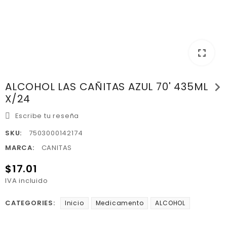
fullscreen
chevron_right
ALCOHOL LAS CAÑITAS AZUL 70' 435ML
X/24
Escribe tu reseña
SKU:
7503000142174
MARCA:
CANITAS
$17.01
IVA incluido
CATEGORIES:
Inicio
Medicamento
ALCOHOL