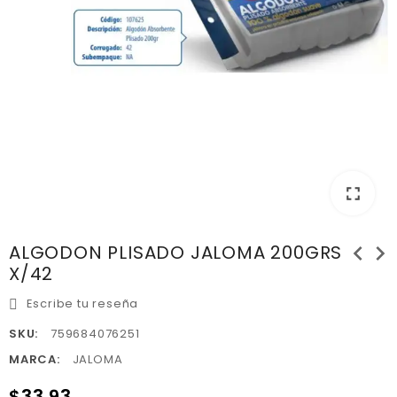
fullscreen
chevron_left
chevron_right
ALGODON PLISADO JALOMA 200GRS
X/42
Escribe tu reseña
SKU:
759684076251
MARCA:
JALOMA
$33.93