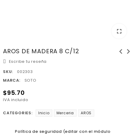
fullscreen
chevron_left
chevron_right
AROS DE MADERA 8 C/12
Escribe tu reseña
SKU:
002303
MARCA:
SOTO
$95.70
IVA incluido
CATEGORIES:
Inicio
Merceria
AROS
Política de seguridad (editar con el módulo