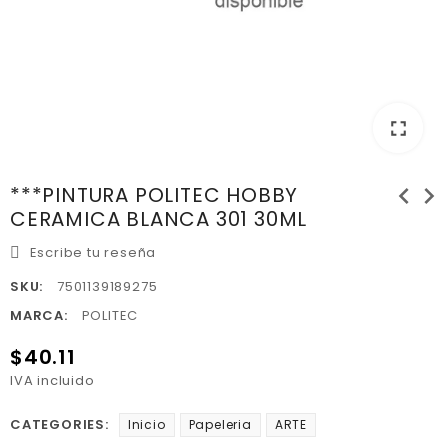
fullscreen
chevron_left
chevron_right
***PINTURA POLITEC HOBBY
CERAMICA BLANCA 301 30ML
Escribe tu reseña
SKU:
7501139189275
MARCA:
POLITEC
$40.11
IVA incluido
CATEGORIES:
Inicio
Papeleria
ARTE