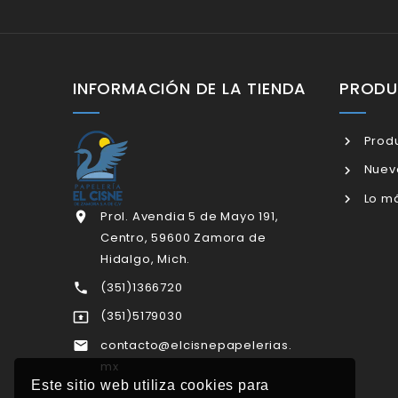
INFORMACIÓN DE LA TIENDA
PROD
Produ
Nuev
Lo má
Prol. Avendia 5 de Mayo 191,

Centro, 59600 Zamora de
Hidalgo, Mich.
(351)1366720

(351)5179030

contacto@elcisnepapelerias.

mx
Este sitio web utiliza cookies para