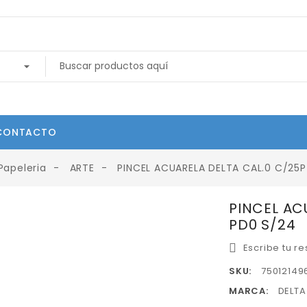
CONTACTO
Papeleria
ARTE
PINCEL ACUARELA DELTA CAL.0 C/25P
PINCEL AC
PD0 S/24
Escribe tu r
SKU:
75012149
MARCA:
DELTA