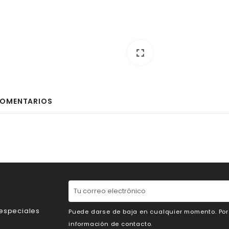
fullscreen
OMENTARIOS
 especiales
Puede darse de baja en cualquier momento. Por e
información de contacto.