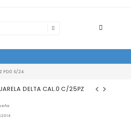
Z PD0 S/24
chevron_left
chevron_right
UARELA DELTA CAL.0 C/25PZ
eseña
62014