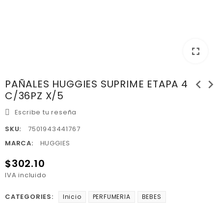
fullscreen
chevron_left
chevron_right
PAÑALES HUGGIES SUPRIME ETAPA 4
C/36PZ X/5
Escribe tu reseña
SKU:
7501943441767
MARCA:
HUGGIES
$302.10
IVA incluido
CATEGORIES:
Inicio
PERFUMERIA
BEBES