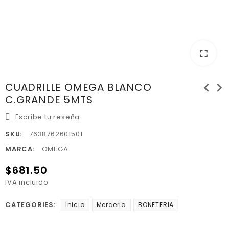
fullscreen
chevron_left
chevron_right
CUADRILLE OMEGA BLANCO
C.GRANDE 5MTS
Escribe tu reseña
SKU:
7638762601501
MARCA:
OMEGA
$681.50
IVA incluido
CATEGORIES:
Inicio
Merceria
BONETERIA