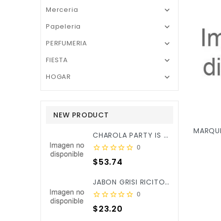
Merceria

Papeleria

PERFUMERIA

FIESTA

HOGAR

NEW PRODUCT
CHAROLA PARTY IS ON REDONDA ROSA BEBE C/3PZ X/6
0
Precio
$53.74
JABON GRISI RICITOS DE ORO ALOE&CALENDULA 90GR X/25
0
Precio
$23.20