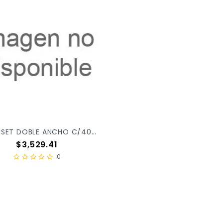
MARQUISET DOBLE ANCHO C/40MT X/1
Precio
$3,529.41
0