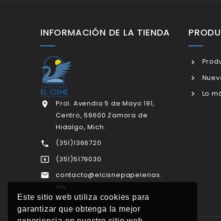
INFORMACIÓN DE LA TIENDA
PROD
Produ
Nuev
Lo má
Prol. Avendia 5 de Mayo 191,

Centro, 59600 Zamora de
Hidalgo, Mich.
(351)1366720

(351)5179030

contacto@elcisnepapelerias.

mx
Este sitio web utiliza cookies para
garantizar que obtenga la mejor
experiencia en nuestro sitio web.