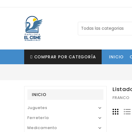
COMPRAR POR CATEGORÍA
INICIO
Listad
INICIO
FRANCO
Juguetes

Ferretería

Medicamento
