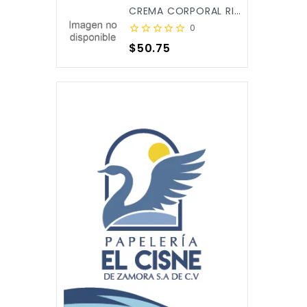
CREMA CORPORAL RICITOS DE ORO ALOE&CALENDULA 250ML X/12
0
Precio
$50.75