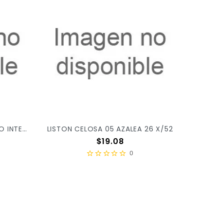
LISTON CELOSA 05 AMARILLO INTENSO 03 X/52
LISTON CELOSA 05 AZALEA 26 X/52
Precio
$19.08
0