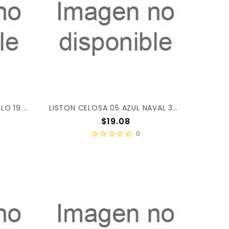
LISTON CELOSA 05 AZUL CIELO 19 X/52
LISTON CELOSA 05 AZUL NAVAL 37 X/52
Precio
$19.08
0