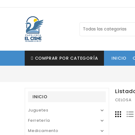
COMPRAR POR CATEGORÍA
INICIO
Listad
INICIO
CELOSA
Juguetes

Ferretería

Medicamento
