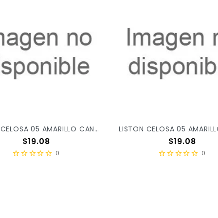
LISTON CELOSA 05 AMARILLO CANARIO 04 X/52
Precio
Precio
$19.08
$19.08
0
0