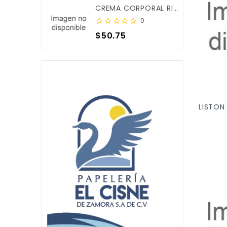
CREMA CORPORAL RICITOS DE ORO ALOE&CALENDULA 250ML X/12
0
Precio
$50.75