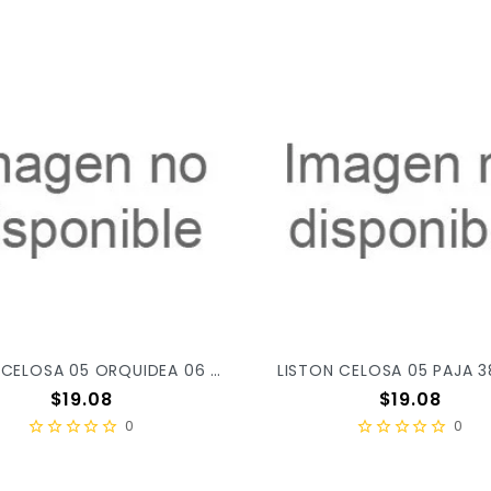
LISTON CELOSA 05 ORQUIDEA 06 X/52
LISTON CELOSA 05 PAJA 3
Precio
Precio
$19.08
$19.08
0
0