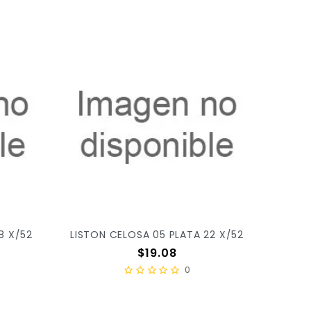
8 X/52
LISTON CELOSA 05 PLATA 22 X/52
Precio
$19.08
0