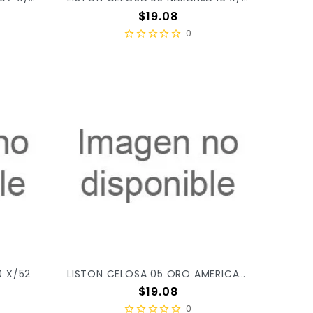
Precio
$19.08
0
0 X/52
LISTON CELOSA 05 ORO AMERICANO 74 X/52
Precio
$19.08
0