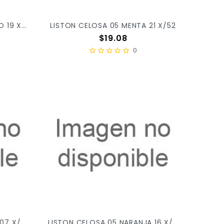
LISTON CELOSA 05 DURAZNO 19 X/52
LISTON CELOSA 05 MENTA 21 X/52
Precio
$19.08
0
LISTON CELOSA 05 MUZGO 07 X/52
LISTON CELOSA 05 NARANJA 16 X/52