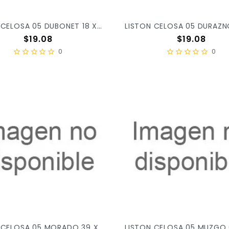
LISTON CELOSA 05 DUBONET 18 X/52
Precio
Precio
$19.08
$19.08
0
0
LISTON CELOSA 05 MORADO 39 X/52