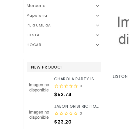
Merceria

Papeleria

PERFUMERIA

FIESTA

HOGAR

NEW PRODUCT
CHAROLA PARTY IS ON REDONDA ROSA BEBE C/3PZ X/6
0
Precio
$53.74
JABON GRISI RICITOS DE ORO ALOE&CALENDULA 90GR X/25
0
Precio
$23.20