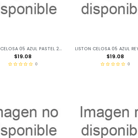
LISTON CELOSA 05 AZUL PASTEL 25 X/52
Precio
Precio
$19.08
$19.08
0
0