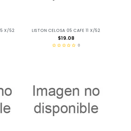
5 X/52
LISTON CELOSA 05 CAFE 11 X/52
Precio
$19.08
0