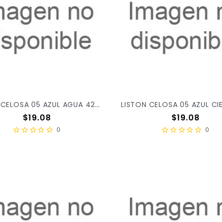
LISTON CELOSA 05 AZUL AGUA 42 X/52
Precio
Precio
$19.08
$19.08
0
0