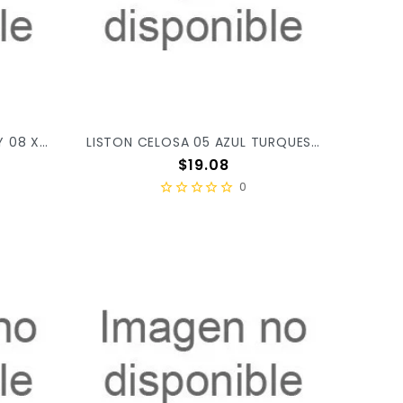
LISTON CELOSA 05 AZUL REY 08 X/52
LISTON CELOSA 05 AZUL TURQUESA 09 X/52
Precio
$19.08
0