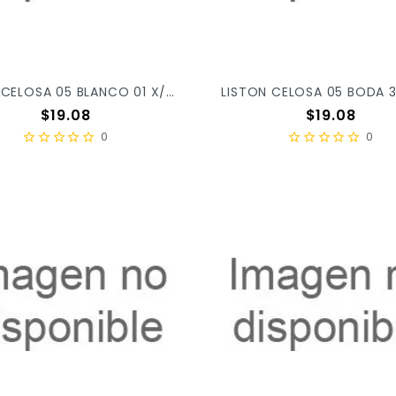
LISTON CELOSA 05 BLANCO 01 X/52
LISTON CELOSA 05 BODA 3
Precio
Precio
$19.08
$19.08
0
0