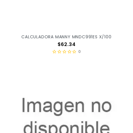
CALCULADORA MANNY MNDC991ES X/100
Precio
$62.34
0