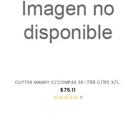
CUTTER MANNY C/COMPAS SX-798 C/1PZ X/144
Precio
$75.11
0