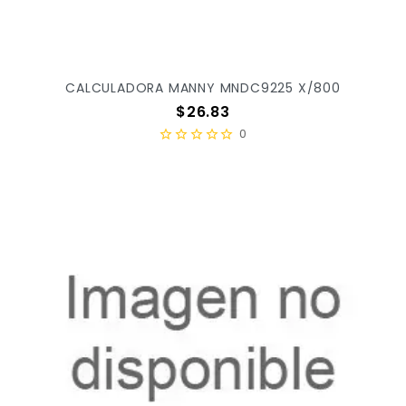
CALCULADORA MANNY MNDC9225 X/800
Precio
$26.83
0