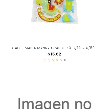
CALCOMANIA MANNY GRANDE X0 C/12PZ X/500
Precio
$16.62
0