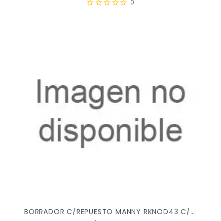
0
BORRADOR C/REPUESTO MANNY RKNOD43 C/36PZ X/16