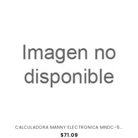
CALCULADORA MANNY ELECTRONICA MNDC-6515B X/100
Precio
$71.09