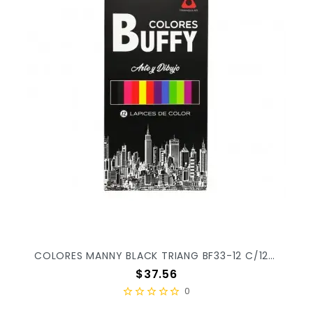
COLORES MANNY BLACK TRIANG BF33-12 C/12PZ X/240
Precio
$37.56
0