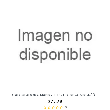
CALCULADORA MANNY ELECTRONICA MNCK836-120 X/100
Precio
$73.78
0