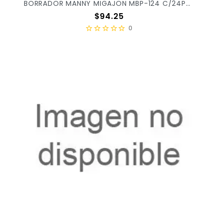
BORRADOR MANNY MIGAJON MBP-124 C/24PZ X/30
Precio
$94.25
0