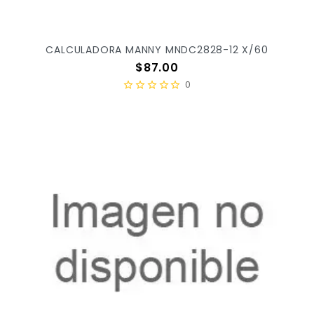
CALCULADORA MANNY MNDC2828-12 X/60
Precio
$87.00
0