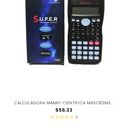
CALCULADORA MANNY CIENTIFICA MNSC82MS X/100
Precio
$56.33
0