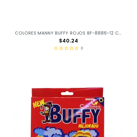
COLORES MANNY BUFFY ROJOS BF-8886-12 C/12PZ X/240 O X/280
Precio
$40.24
0