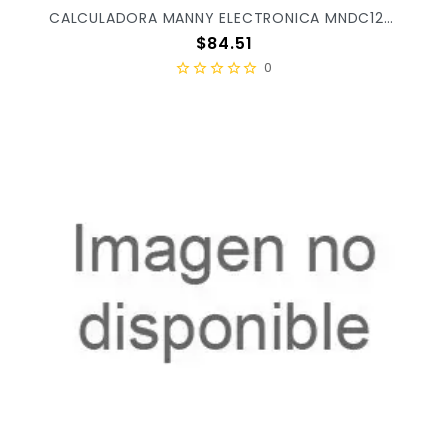
CALCULADORA MANNY ELECTRONICA MNDC1200 X/60
Precio
$84.51
0