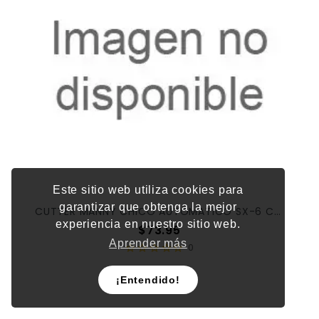
Este sitio web utiliza cookies para
garantizar que obtenga la mejor
CUTTER MANNY CHICO AUTOMATICO SX-6 C/12PZ X/96
experiencia en nuestro sitio web.
Precio
$73.95
Aprender más
0
¡Entendido!