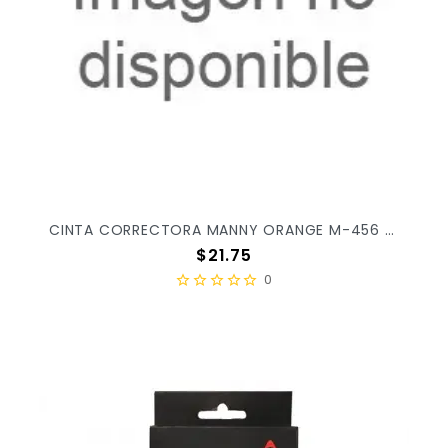
CINTA CORRECTORA MANNY ORANGE M-456 C/1PZ X/432
Precio
$21.75
0