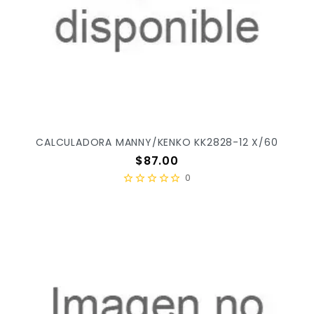
CALCULADORA MANNY/KENKO KK2828-12 X/60
Precio
$87.00
0