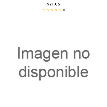
Precio
$71.05
0