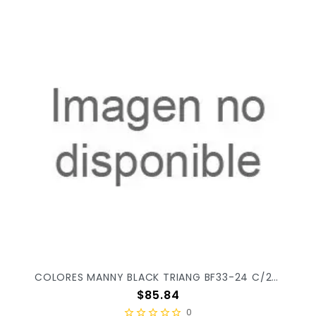
COLORES MANNY BLACK TRIANG BF33-24 C/24PZ X/145
Precio
$85.84
0