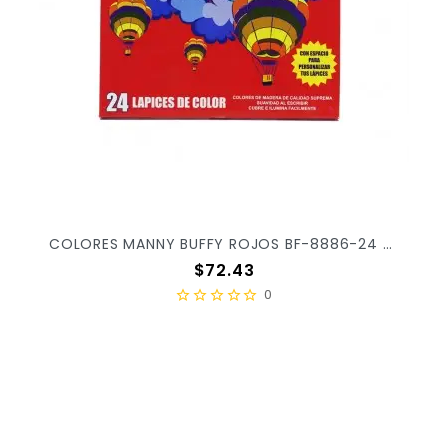
COLORES MANNY BUFFY ROJOS BF-8886-24 C/24PZ X/120
Precio
$72.43
0