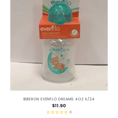
BIBERON EVENFLO DREAMS 4OZ X/24
Precio
$11.90
0