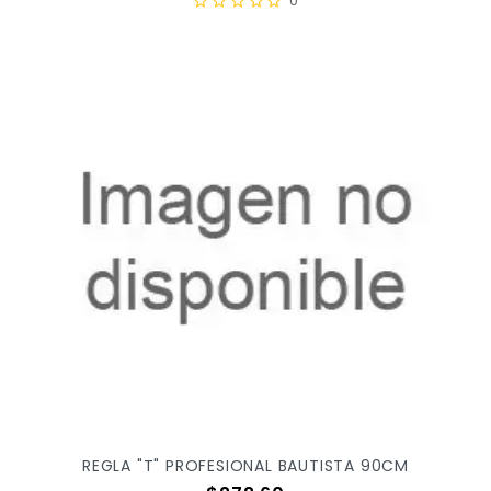
0
REGLA "T" PROFESIONAL BAUTISTA 90CM