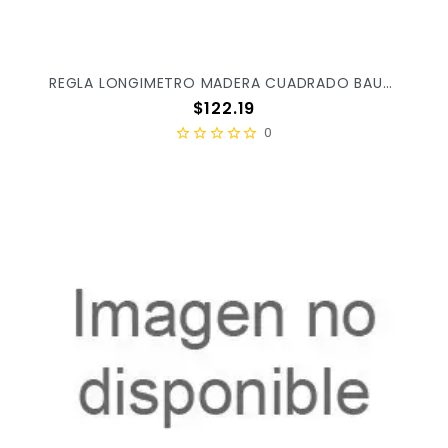
REGLA LONGIMETRO MADERA CUADRADO BAUTISTA 100CM
Precio
$122.19
0