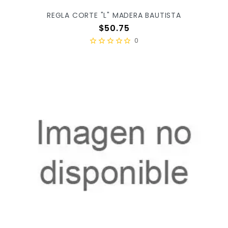
REGLA CORTE "L" MADERA BAUTISTA
Precio
$50.75
0