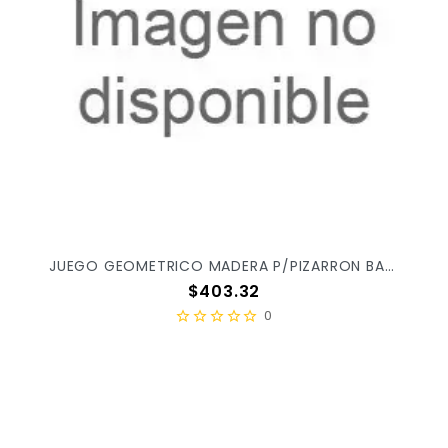
JUEGO GEOMETRICO MADERA P/PIZARRON BAUTISTA C/5PZ
Precio
$403.32
0