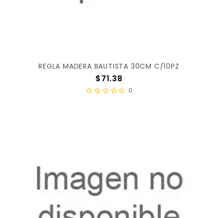
REGLA MADERA BAUTISTA 30CM C/10PZ
Precio
$71.38
0