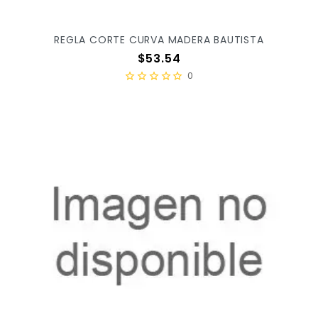
REGLA CORTE CURVA MADERA BAUTISTA
Precio
$53.54
0