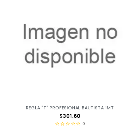
REGLA "T" PROFESIONAL BAUTISTA 1MT
Precio
$301.60
0