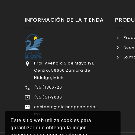
INFORMACIÓN DE LA TIENDA
PROD
Produ
Nuev
Lo má
Prol. Avendia 5 de Mayo 191,

Centro, 59600 Zamora de
Hidalgo, Mich.
(351)1366720

(351)5179030

contacto@elcisnepapelerias.

mx
Este sitio web utiliza cookies para
garantizar que obtenga la mejor
experiencia en nuestro sitio web.