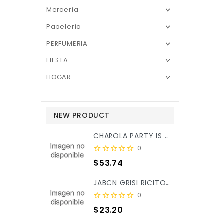
Merceria

Papeleria

PERFUMERIA

FIESTA

HOGAR

NEW PRODUCT
CHAROLA PARTY IS ON REDONDA ROSA BEBE C/3PZ X/6
0
Precio
$53.74
JABON GRISI RICITOS DE ORO ALOE&CALENDULA 90GR X/25
0
Precio
$23.20