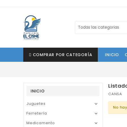
COMPRAR POR CATEGORÍA
INICIO
Listad
INICIO
CANSA
Juguetes

No hay
Ferretería

Medicamento
