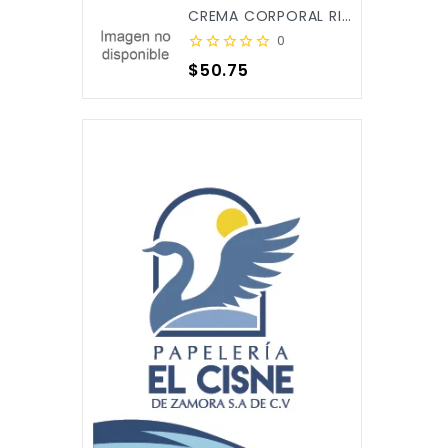
CREMA CORPORAL RICITOS DE ORO ALOE&CALENDULA 250ML X/12
0
Precio
$50.75