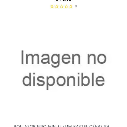
0
BOL. AZOR FINO MINI 0.7MM PASTEL C/8Pz 6898P X/24