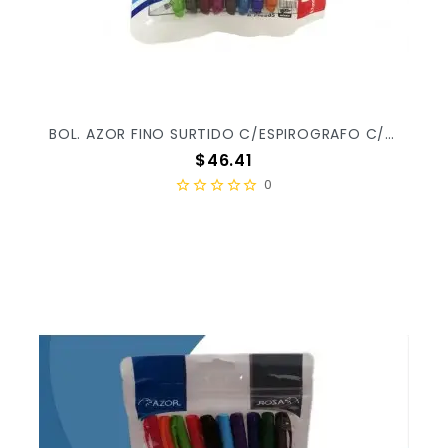
BOL. AZOR FINO SURTIDO C/ESPIROGRAFO C/8PZ X/24
Precio
$46.41
0