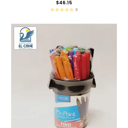
Precio
$46.15
0