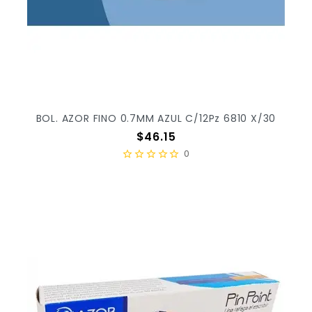
BOL. AZOR FINO 0.7MM AZUL C/12Pz 6810 X/30
Precio
$46.15
0