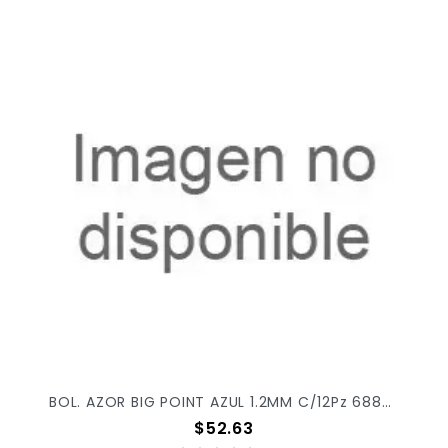
BOL. AZOR BIG POINT AZUL 1.2MM C/12Pz 6880 X/30
Precio
$52.63