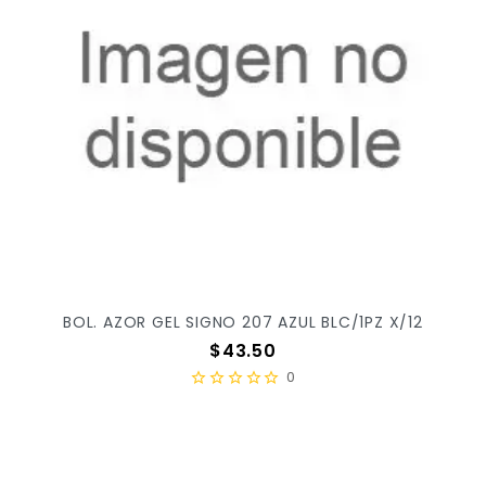
BOL. AZOR GEL SIGNO 207 AZUL BLC/1PZ X/12
Precio
$43.50
0