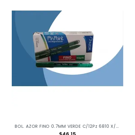
BOL. AZOR FINO 0.7MM VERDE C/12Pz 6810 X/30
Precio
$46.15