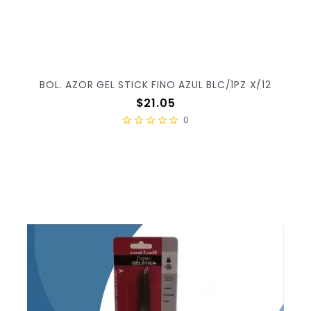
BOL. AZOR GEL STICK FINO AZUL BLC/1PZ X/12
Precio
$21.05
0