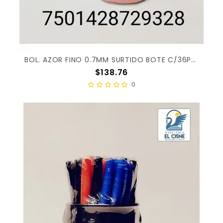
BOL. AZOR FINO 0.7MM SURTIDO BOTE C/36PZ 6810B X/6
Precio
$138.76
0