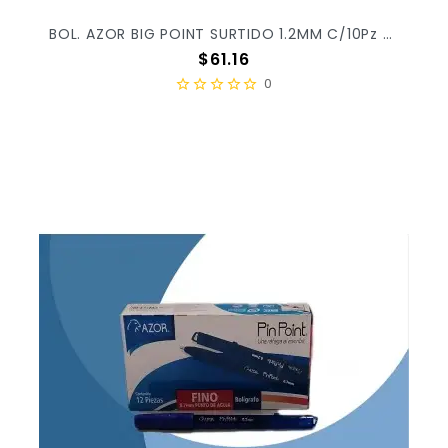
BOL. AZOR BIG POINT SURTIDO 1.2MM C/10Pz 6880 X/24
Precio
$61.16
0