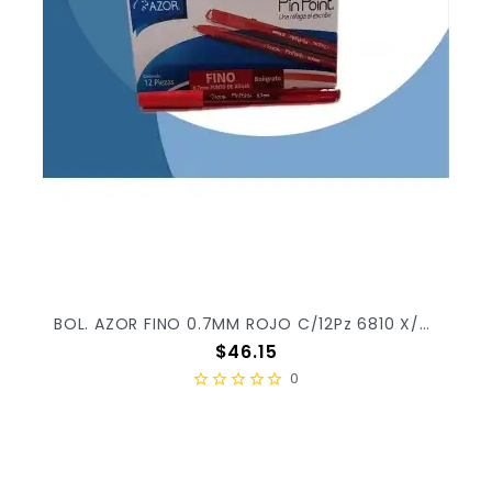
BOL. AZOR FINO 0.7MM ROJO C/12Pz 6810 X/30
Precio
$46.15
0