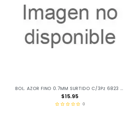
BOL. AZOR FINO 0.7MM SURTIDO C/3Pz 6823 X/48
Precio
$15.95
0