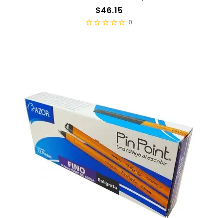
Precio
$46.15
0