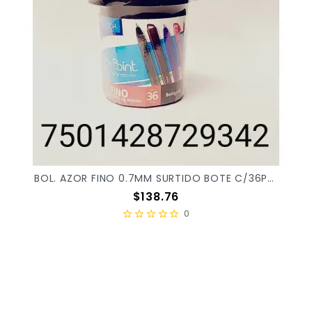
BOL. AZOR FINO 0.7MM SURTIDO BOTE C/36PZ 6810BCS X/6
Precio
$138.76
0