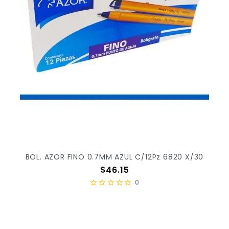
BOL. AZOR FINO 0.7MM AZUL C/12Pz 6820 X/30
Precio
$46.15
0