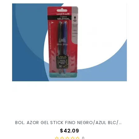
BOL. AZOR GEL STICK FINO NEGRO/AZUL BLC/2PZ X/12
Precio
$42.09
0