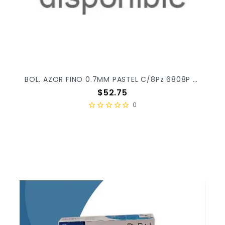
BOL. AZOR FINO 0.7MM PASTEL C/8Pz 6808P X/24
Precio
$52.75
0