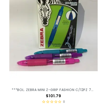
***BOL. ZEBRA MINI Z-GRIP FASHION C/12PZ 7907-06 ***
Precio
$101.79
0