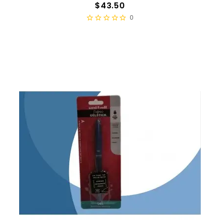
Precio
$43.50
0