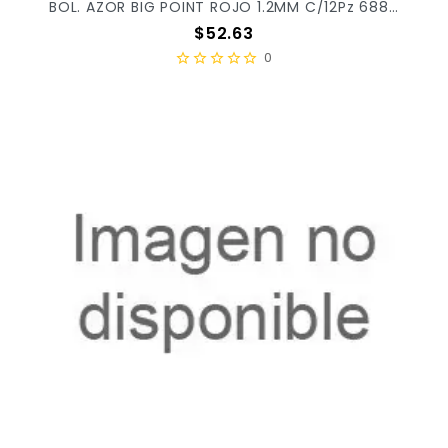
BOL. AZOR BIG POINT ROJO 1.2MM C/12Pz 6880 X/30
Precio
$52.63
0