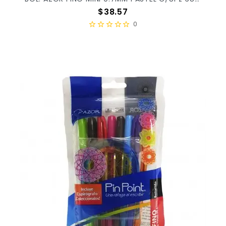
Precio
$38.57
0