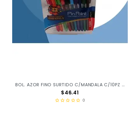
BOL. AZOR FINO SURTIDO C/MANDALA C/10PZ X/24
Precio
$46.41
0