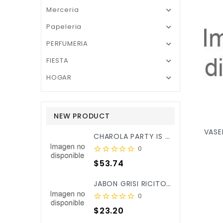
Merceria

Papeleria

PERFUMERIA

FIESTA

HOGAR

NEW PRODUCT
VASE
CHAROLA PARTY IS ON REDONDA ROSA BEBE C/3PZ X/6
0
Precio
$53.74
JABON GRISI RICITOS DE ORO ALOE&CALENDULA 90GR X/25
0
Precio
$23.20