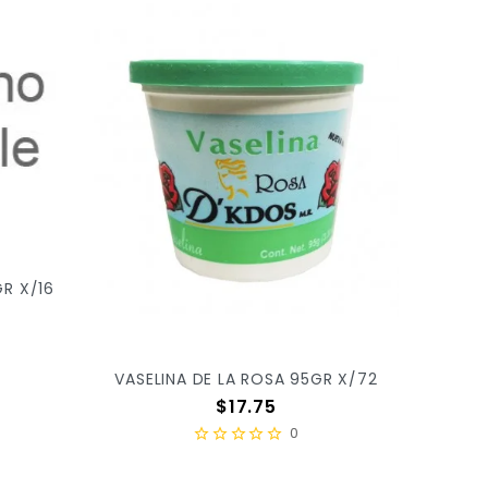
GR X/16
VASELINA DE LA ROSA 95GR X/72
Precio
$17.75
0