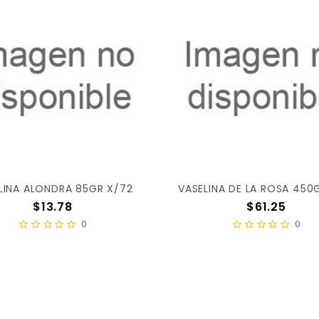
LINA ALONDRA 85GR X/72
VASELINA DE LA ROSA 450
Precio
Precio
$13.78
$61.25
0
0