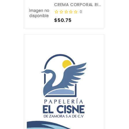
CREMA CORPORAL RICITOS DE ORO ALOE&CALENDULA 250ML X/12
0
Precio
$50.75