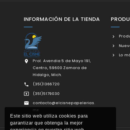
INFORMACIÓN DE LA TIENDA
PROD
Produ
Nuev
Lo má
Prol. Avendia 5 de Mayo 191,

Centro, 59600 Zamora de
Hidalgo, Mich.
(351)1366720

(351)5179030

contacto@elcisnepapelerias.

mx
Este sitio web utiliza cookies para
garantizar que obtenga la mejor
experiencia en nuestro sitio web.