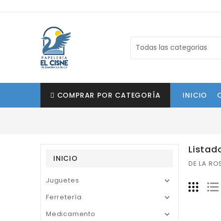
COMPRAR POR CATEGORÍA
INICIO
Listad
INICIO
DE LA RO
Juguetes

Ferretería

Medicamento
