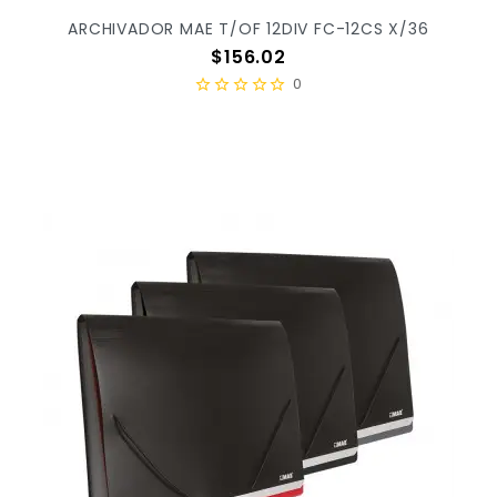
ARCHIVADOR MAE T/OF 12DIV FC-12CS X/36
Precio
$156.02
0