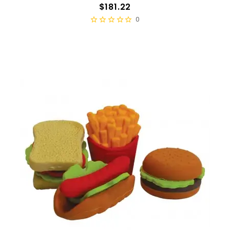
Precio
$181.22
0