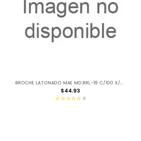
BROCHE LATONADO MAE MD.BRL-19 C/100 X/300
Precio
$44.93
0