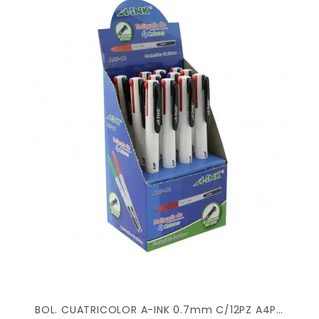
BOL. CUATRICOLOR A-INK 0.7mm C/12PZ A4P-12 X/72