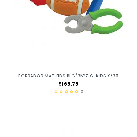
BORRADOR MAE KIDS BLC/35PZ G-KIDS X/36
Precio
$166.75
0