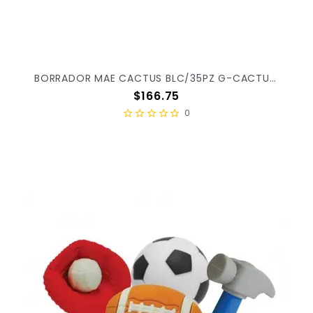
BORRADOR MAE CACTUS BLC/35PZ G-CACTUS X/36
Precio
$166.75
0