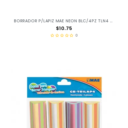
BORRADOR P/LAPIZ MAE NEON BLC/4PZ TLN4 X/360
Precio
$10.75
0