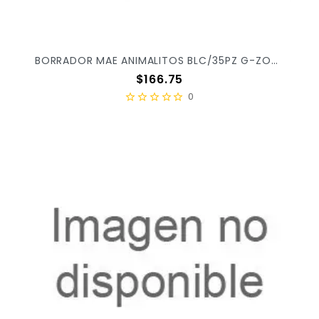
BORRADOR MAE ANIMALITOS BLC/35PZ G-ZOO X/36
Precio
$166.75
0