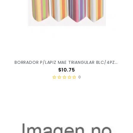
BORRADOR P/LAPIZ MAE TRIANGULAR BLC/4PZ TRILAP4 X/360
Precio
$10.75
0