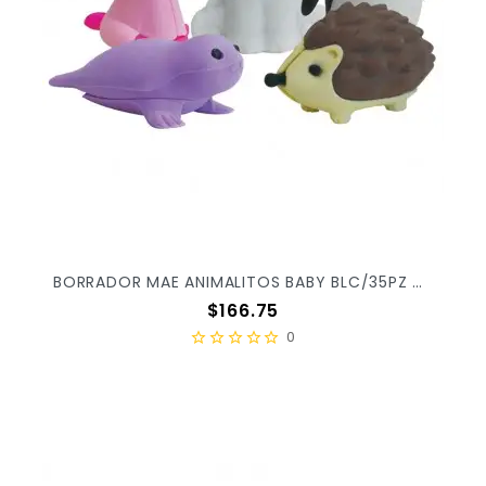
BORRADOR MAE ANIMALITOS BABY BLC/35PZ G-BABY X/36
Precio
$166.75
0