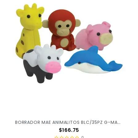
BORRADOR MAE ANIMALITOS BLC/35PZ G-MANIM X/36
Precio
$166.75
0