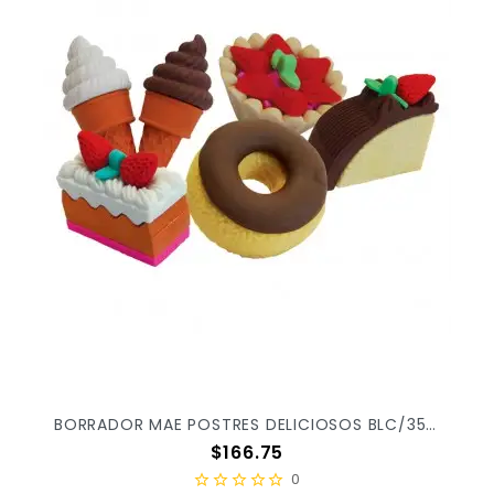
BORRADOR MAE POSTRES DELICIOSOS BLC/35PZ G-POST X/36
Precio
$166.75
0