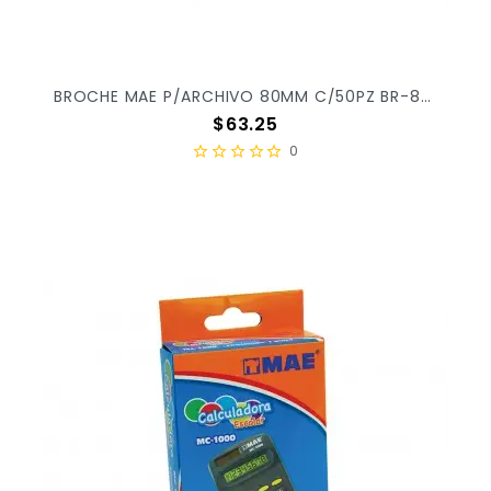
BROCHE MAE P/ARCHIVO 80MM C/50PZ BR-80 X/80
Precio
$63.25
0