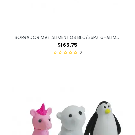
BORRADOR MAE ALIMENTOS BLC/35PZ G-ALIM X/36
Precio
$166.75
0