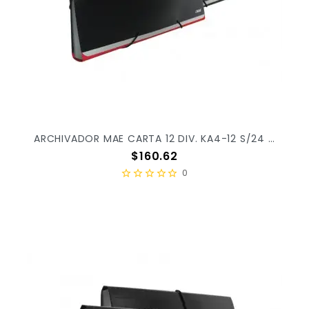
ARCHIVADOR MAE CARTA 12 DIV. KA4-12 S/24 X/48
Precio
$160.62
0