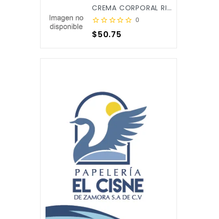
CREMA CORPORAL RICITOS DE ORO ALOE&CALENDULA 250ML X/12
0
Precio
$50.75