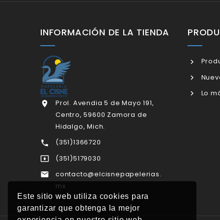
INFORMACIÓN DE LA TIENDA
PROD
Produ
Nuev
Lo má
Prol. Avendia 5 de Mayo 191,

Centro, 59600 Zamora de
Hidalgo, Mich.
(351)1366720

(351)5179030

contacto@elcisnepapelerias.

mx
Este sitio web utiliza cookies para
garantizar que obtenga la mejor
experiencia en nuestro sitio web.