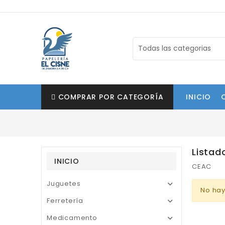
COMPRAR POR CATEGORÍA
INICIO
Listad
INICIO
CEAC
Juguetes

No hay
Ferretería

Medicamento
