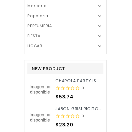
Merceria

Papeleria

PERFUMERIA

FIESTA

HOGAR

NEW PRODUCT
CHAROLA PARTY IS ON REDONDA ROSA BEBE C/3PZ X/6
0
Precio
$53.74
JABON GRISI RICITOS DE ORO ALOE&CALENDULA 90GR X/25
0
Precio
$23.20