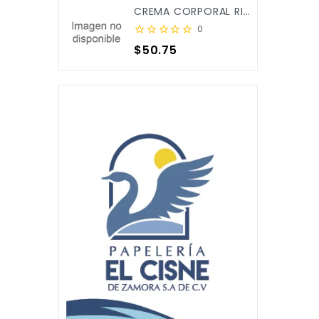
CREMA CORPORAL RICITOS DE ORO ALOE&CALENDULA 250ML X/12
0
Precio
$50.75