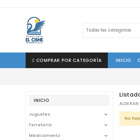
COMPRAR POR CATEGORÍA
INICIO
Listad
INICIO
ALDERAN
Juguetes

No hay
Ferretería

Medicamento
