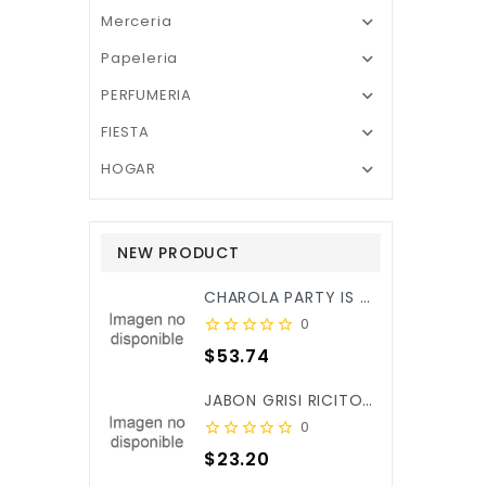
Merceria

Papeleria

PERFUMERIA

FIESTA

HOGAR

NEW PRODUCT
CHAROLA PARTY IS ON REDONDA ROSA BEBE C/3PZ X/6
0
Precio
$53.74
JABON GRISI RICITOS DE ORO ALOE&CALENDULA 90GR X/25
0
Precio
$23.20