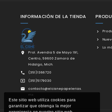
INFORMACIÓN DE LA TIENDA
PROD
Produ
Nuev
Lo má
Prol. Avendia 5 de Mayo 191,

Centro, 59600 Zamora de
Hidalgo, Mich.
(351)1366720

(351)5179030

contacto@elcisnepapelerias.

mx
Este sitio web utiliza cookies para
garantizar que obtenga la mejor
experiencia en nuestro sitio web.