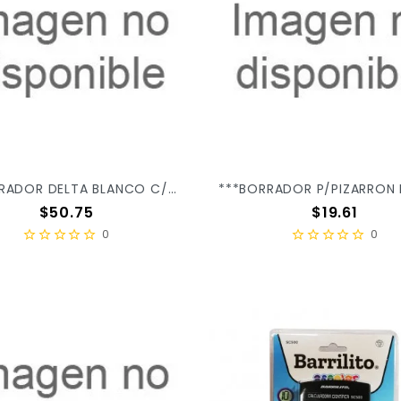
***BORRADOR DELTA BLANCO C/30PZ GD30
Precio
Precio
$50.75
$19.61
0
0