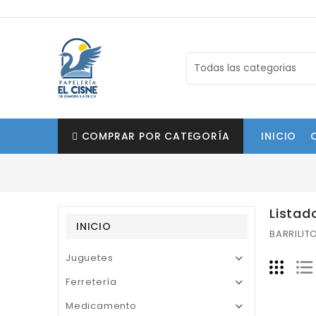
COMPRAR POR CATEGORÍA
INICIO
Listad
INICIO
BARRILIT
Juguetes

Ferretería

Medicamento
