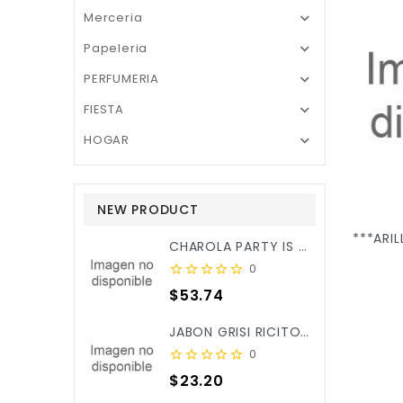
Merceria

Papeleria

PERFUMERIA

FIESTA

HOGAR

NEW PRODUCT
CHAROLA PARTY IS ON REDONDA ROSA BEBE C/3PZ X/6
0
Precio
$53.74
JABON GRISI RICITOS DE ORO ALOE&CALENDULA 90GR X/25
0
Precio
$23.20