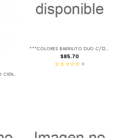
***COLORES BARRILITO DUO C/12PZ 1166LCD
Precio
$85.70
0
***CALCULADORA BARRILITO CIENTIFICA SC500 S/12 X/24