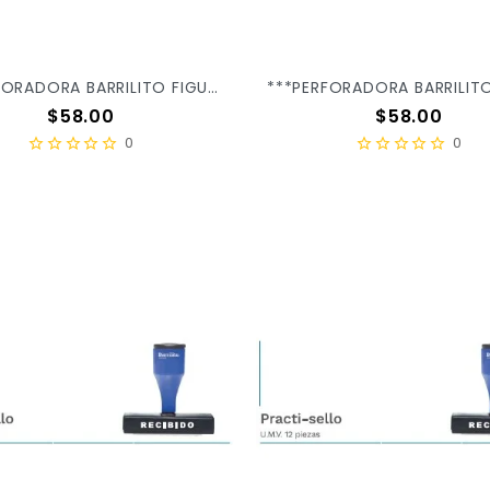
***PERFORADORA BARRILITO FIGURA FLOR PF024M X/12
Precio
Precio
$58.00
$58.00
0
0