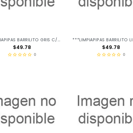
***LIMPIAPIPAS BARRILITO GRIS C/100PZ P023 X/24
Precio
Precio
$49.78
$49.78
0
0