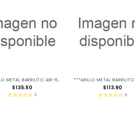
***ARILLO METAL BARRILITO ARI-6.3N 1/4 C/135PSAZ
Precio
Precio
$135.50
$113.90
0
0