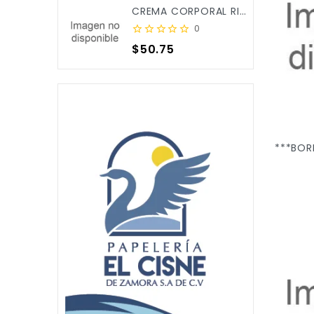
CREMA CORPORAL RICITOS DE ORO ALOE&CALENDULA 250ML X/12
0
Precio
$50.75