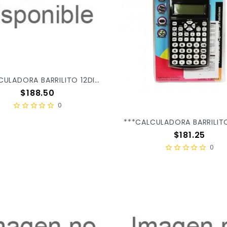
***CALCULADORA BARRILITO 12DIG DT394 X/24 ***
Precio
$188.50
0
Precio
$181.25
0