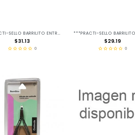
***PRACTI-SELLO BARRILITO ENTREGADO BLC/1PZ 30005B
Precio
Precio
$31.13
$29.19
0
0