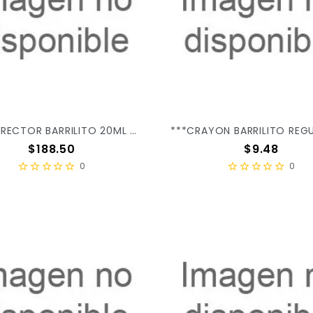
***CORRECTOR BARRILITO 20ML C/12PZ CL20 X/48
Precio
Precio
$188.50
$9.48
0
0