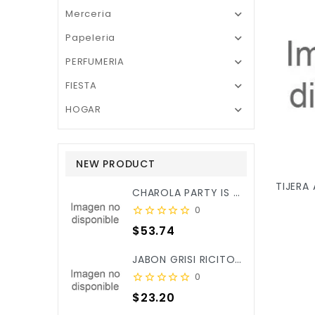
Merceria

Papeleria

PERFUMERIA

FIESTA

HOGAR

NEW PRODUCT
CHAROLA PARTY IS ON REDONDA ROSA BEBE C/3PZ X/6
0
Precio
$53.74
JABON GRISI RICITOS DE ORO ALOE&CALENDULA 90GR X/25
0
Precio
$23.20