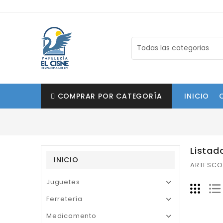
COMPRAR POR CATEGORÍA
INICIO
Listad
INICIO
ARTESCO
Juguetes

Ferretería

Medicamento
