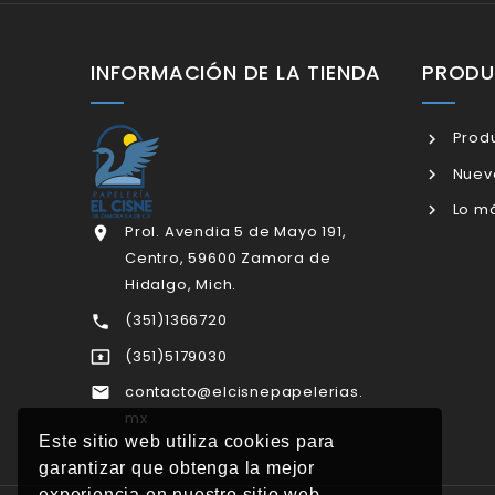
INFORMACIÓN DE LA TIENDA
PROD
Produ
Nuev
Lo má
Prol. Avendia 5 de Mayo 191,

Centro, 59600 Zamora de
Hidalgo, Mich.
(351)1366720

(351)5179030

contacto@elcisnepapelerias.

mx
Este sitio web utiliza cookies para
garantizar que obtenga la mejor
experiencia en nuestro sitio web.