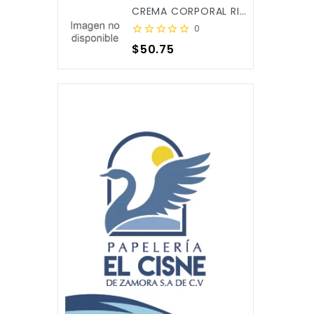
CREMA CORPORAL RICITOS DE ORO ALOE&CALENDULA 250ML X/12
0
Precio
$50.75