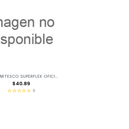
TIJERA ARTESCO SUPERFLEX OFICINA 8" C/1PZ X/60
Precio
$40.89
0