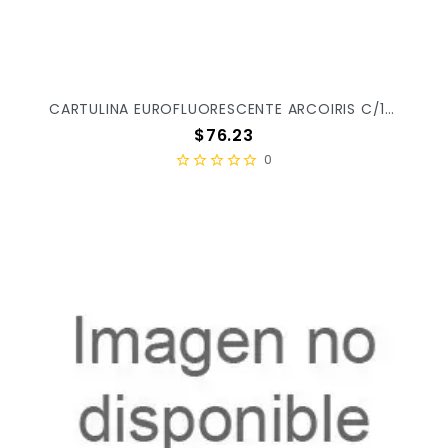
CARTULINA EUROFLUORESCENTE ARCOIRIS C/10PZ EF2001 X/10
Precio
$76.23
0