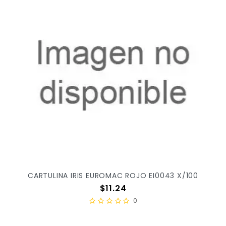
CARTULINA IRIS EUROMAC ROJO EI0043 X/100
Precio
$11.24
0