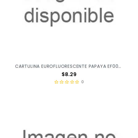
CARTULINA EUROFLUORESCENTE PAPAYA EF0043 X/100
Precio
$8.29
0