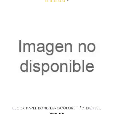
0
BLOCK PAPEL BOND EUROCOLORS T/C 100HJS EC0101 X/25