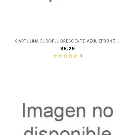
CARTULINA EUROFLUORESCENTE AZUL EF0040 X/100
Precio
$8.29
0