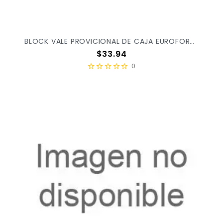
BLOCK VALE PROVICIONAL DE CAJA EUROFORMAS C/3PZ ER0100 X/24
Precio
$33.94
0