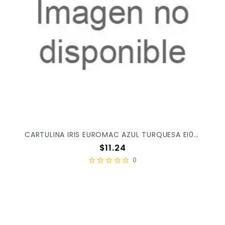
CARTULINA IRIS EUROMAC AZUL TURQUESA EI0038 X/100
Precio
$11.24
0