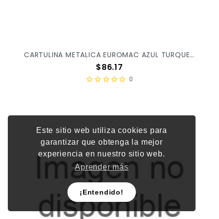
CARTULINA METALICA EUROMAC AZUL TURQUEZA C/10PZ MT0002 X/10
Precio
$86.17
0
Este sitio web utiliza cookies para
garantizar que obtenga la mejor
experiencia en nuestro sitio web.
Aprender más
¡Entendido!