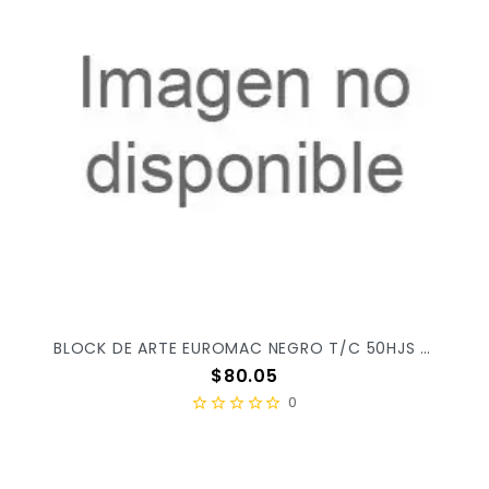
BLOCK DE ARTE EUROMAC NEGRO T/C 50HJS EI0149 X/20
Precio
$80.05
0