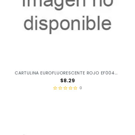
CARTULINA EUROFLUORESCENTE ROJO EF0044 X/100
Precio
$8.29
0