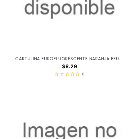
CARTULINA EUROFLUORESCENTE NARANJA EF0042 X/100
Precio
$8.29
0