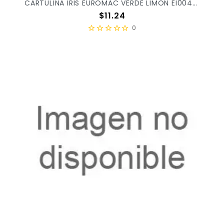
CARTULINA IRIS EUROMAC VERDE LIMON EI0047 X/100
Precio
$11.24
0