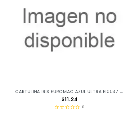
CARTULINA IRIS EUROMAC AZUL ULTRA EI0037 X/100
Precio
$11.24
0