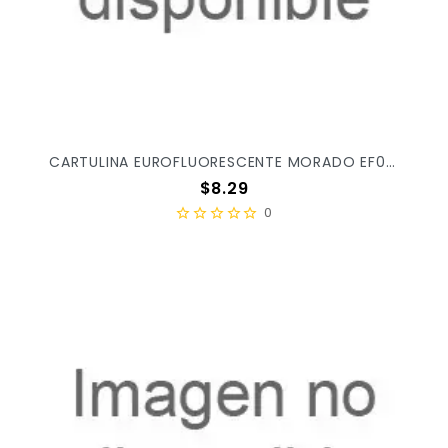
CARTULINA EUROFLUORESCENTE MORADO EF0041 X/100
Precio
$8.29
0