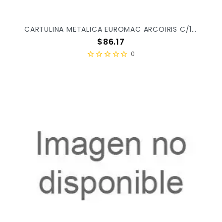
CARTULINA METALICA EUROMAC ARCOIRIS C/10PZ MT0008 X/10
Precio
$86.17
0