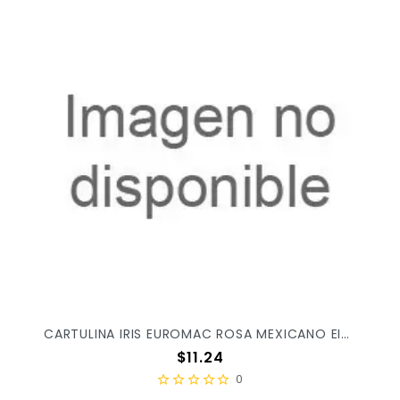
CARTULINA IRIS EUROMAC ROSA MEXICANO EI0044 X/100
Precio
$11.24
0