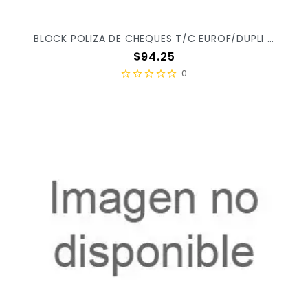
BLOCK POLIZA DE CHEQUES T/C EUROF/DUPLI C/3PZ ER0115 X/10
Precio
$94.25
0