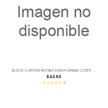
BLOCK CONTRA RECIBO EUROFORMAS C/3PZ ER0125 X/24
Precio
$43.50
0