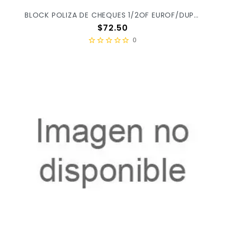
BLOCK POLIZA DE CHEQUES 1/2OF EUROF/DUPLI C/3PZ ER0114 X/20
Precio
$72.50
0