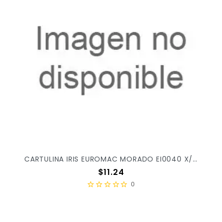
CARTULINA IRIS EUROMAC MORADO EI0040 X/100
Precio
$11.24
0