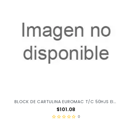
BLOCK DE CARTULINA EUROMAC T/C 50HJS EI0080 X/20
Precio
$101.08
0