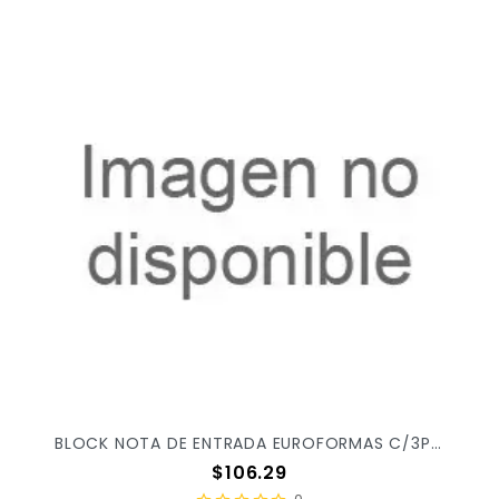
BLOCK NOTA DE ENTRADA EUROFORMAS C/3PZ ER0103 X/20
Precio
$106.29