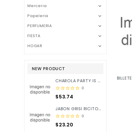
Merceria

Papeleria

PERFUMERIA

FIESTA

HOGAR

NEW PRODUCT
BILLET
CHAROLA PARTY IS ON REDONDA ROSA BEBE C/3PZ X/6
0
Precio
$53.74
JABON GRISI RICITOS DE ORO ALOE&CALENDULA 90GR X/25
0
Precio
$23.20