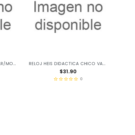
LOTERIA HEIS DIDACTICA VAR/MOD C/10 TABLAS
RELOJ HEIS DIDACTICA CHICO VAR/MOD C/6PZ
Precio
$31.90
0