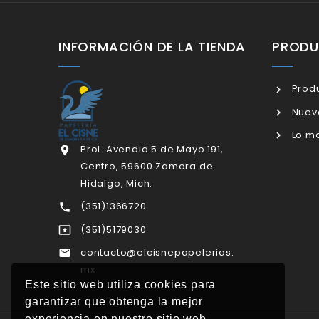
INFORMACIÓN DE LA TIENDA
PROD
Produ
Nuev
Lo má
Prol. Avendia 5 de Mayo 191,

Centro, 59600 Zamora de
Hidalgo, Mich.
(351)1366720

(351)5179030

contacto@elcisnepapelerias.

mx
Este sitio web utiliza cookies para
garantizar que obtenga la mejor
experiencia en nuestro sitio web.