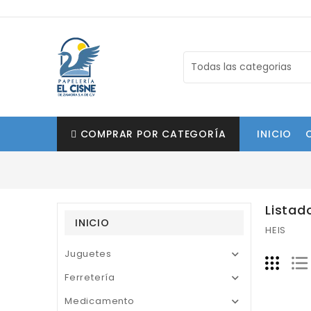
COMPRAR POR CATEGORÍA
INICIO
Listad
INICIO
HEIS
Juguetes

Ferretería

Medicamento
