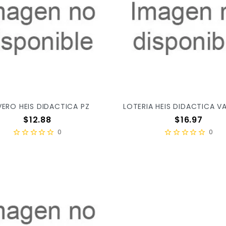
VERO HEIS DIDACTICA PZ
Precio
Precio
$12.88
$16.97
0
0