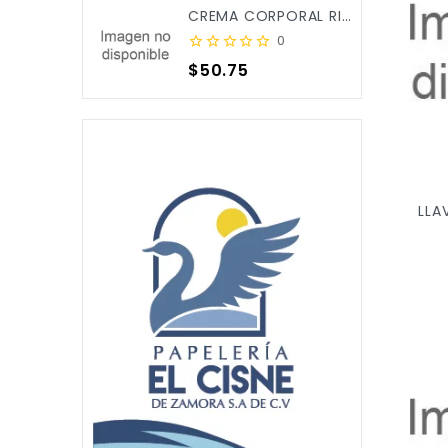
CREMA CORPORAL RICITOS DE ORO ALOE&CALENDULA 250ML X/12
0
Precio
$50.75
LLA