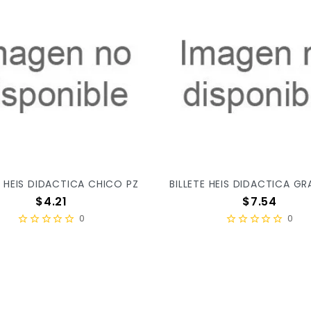
E HEIS DIDACTICA CHICO PZ
BILLETE HEIS DIDACTICA GR
Precio
Precio
$4.21
$7.54
0
0