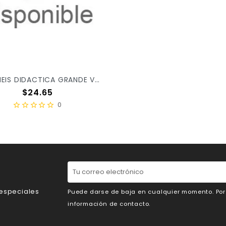
RELOJ HEIS DIDACTICA GRANDE VAR/MOD C/4PZ
Precio
$24.65
0
 especiales
Puede darse de baja en cualquier momento. Por e
información de contacto.