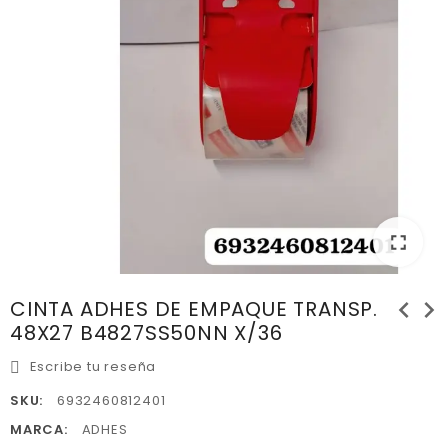
fullscreen
chevron_left
chevron_right
CINTA ADHES DE EMPAQUE TRANSP.
48X27 B4827SS50NN X/36
Escribe tu reseña
SKU:
6932460812401
MARCA:
ADHES