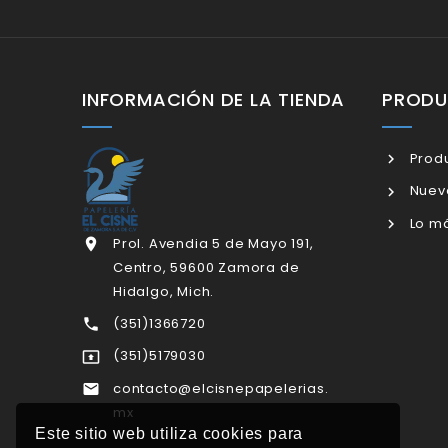
INFORMACIÓN DE LA TIENDA
PROD
Produ
Nuev
Lo má
Prol. Avendia 5 de Mayo 191,

Centro, 59600 Zamora de
Hidalgo, Mich.
(351)1366720

(351)5179030

contacto@elcisnepapelerias.

mx
Este sitio web utiliza cookies para