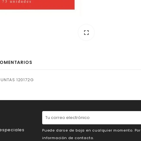
fullscreen
OMENTARIOS
PUNTAS 120172G
 especiales
Puede darse de baja en cualquier momento. Por e
información de contacto.