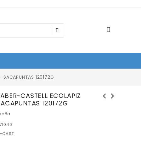
+ SACAPUNTAS 120172G
chevron_left
chevron_right
ABER-CASTELL ECOLAPIZ
SACAPUNTAS 120172G
eseña
71046
R-CAST