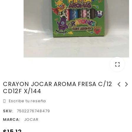
fullscreen
chevron_left
chevron_right
CRAYON JOCAR AROMA FRESA C/12
CD12F X/144
Escribe tu reseña
SKU:
7502276748479
MARCA:
JOCAR
$15.12