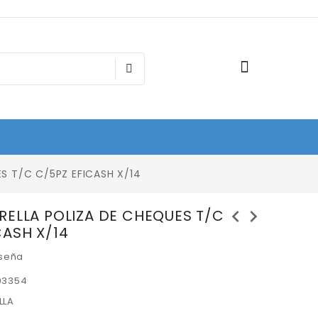
S T/C C/5PZ EFICASH X/14
chevron_left
chevron_right
RELLA POLIZA DE CHEQUES T/C
CASH X/14
eseña
03354
LLA