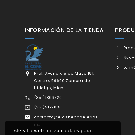
INFORMACIÓN DE LA TIENDA
PROD
Produ
Nuev
Lo má
Prol. Avendia 5 de Mayo 191,

Centro, 59600 Zamora de
Hidalgo, Mich.
(351)1366720

(351)5179030

contacto@elcisnepapelerias.

mx
Este sitio web utiliza cookies para