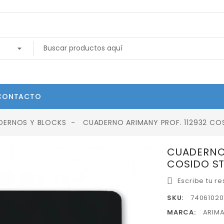
CONTACTO
DERNOS Y BLOCKS
CUADERNO ARIMANY PROF. 112932 CO
CUADERNO 
COSIDO ST
Escribe tu r
SKU:
74061020
MARCA:
ARIM