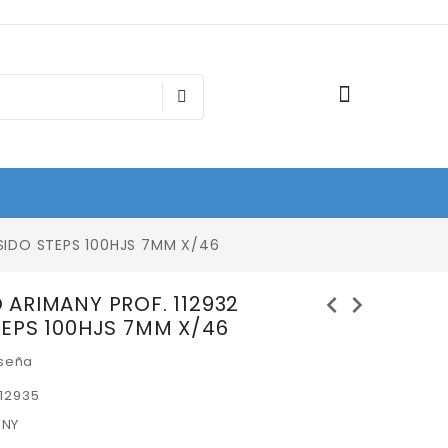
SIDO STEPS 100HJS 7MM X/46
chevron_left
chevron_right
ARIMANY PROF. 112932
EPS 100HJS 7MM X/46
eseña
12935
ANY