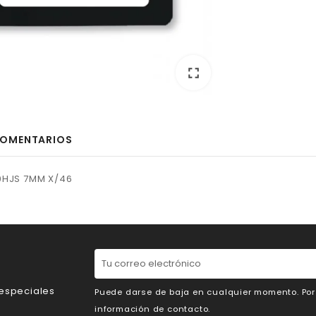
fullscreen
OMENTARIOS
0HJS 7MM X/46
 especiales
Puede darse de baja en cualquier momento. Por e
información de contacto.