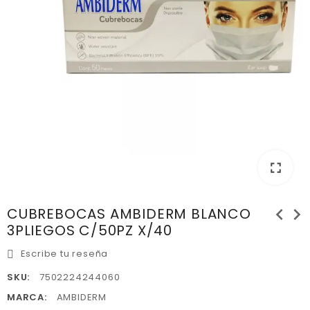
fullscreen
chevron_left
chevron_right
CUBREBOCAS AMBIDERM BLANCO
3PLIEGOS C/50PZ X/40
Escribe tu reseña
SKU:
7502224244060
MARCA:
AMBIDERM