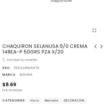
fullscreen
chevron_left
chevron_right
CHAQUIRON SELANUSA 6/0 CREMA
148EA-P 50GRS PZA X/20
Escribe tu reseña
SKU:
7501228825978
MARCA:
SEDERIA
$8.69
IVA incluido
CATEGORIES:
Inicio
Merceria
DECORACION