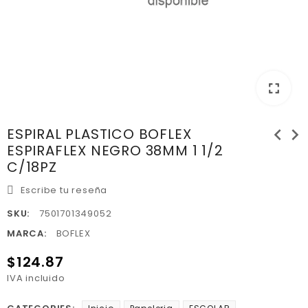
fullscreen
chevron_left
chevron_right
ESPIRAL PLASTICO BOFLEX
ESPIRAFLEX NEGRO 38MM 1 1/2
C/18PZ
Escribe tu reseña
SKU:
7501701349052
MARCA:
BOFLEX
$124.87
IVA incluido