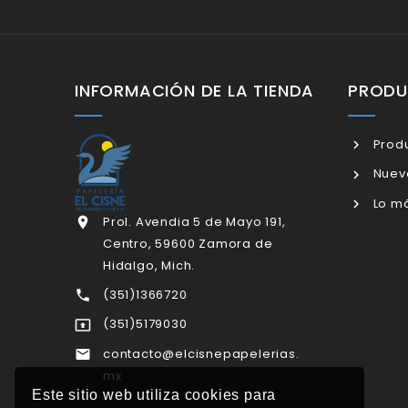
INFORMACIÓN DE LA TIENDA
PROD
Produ
Nuev
Lo má
Prol. Avendia 5 de Mayo 191,

Centro, 59600 Zamora de
Hidalgo, Mich.
(351)1366720

(351)5179030

contacto@elcisnepapelerias.

mx
Este sitio web utiliza cookies para