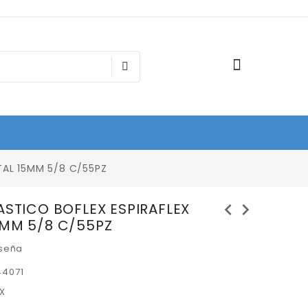
STAL 15MM 5/8 C/55PZ
chevron_left
chevron_right
LASTICO BOFLEX ESPIRAFLEX
5MM 5/8 C/55PZ
eseña
44071
X