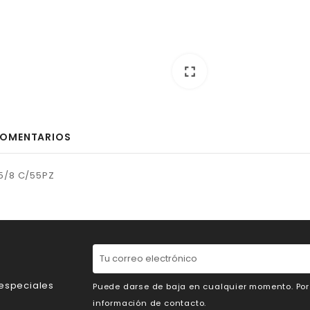
fullscreen
OMENTARIOS
 5/8 C/55PZ
 especiales
Puede darse de baja en cualquier momento. Por e
información de contacto.