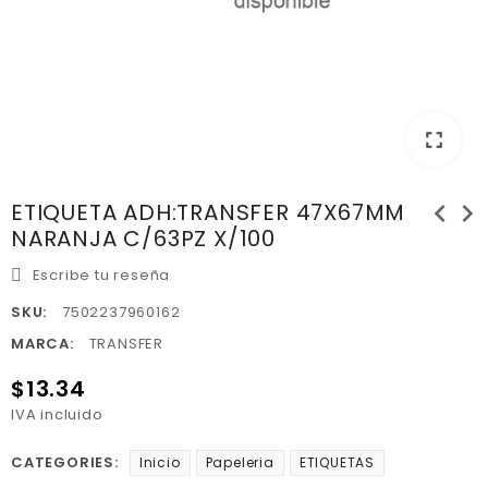
fullscreen
chevron_left
chevron_right
ETIQUETA ADH:TRANSFER 47X67MM
NARANJA C/63PZ X/100
Escribe tu reseña
SKU:
7502237960162
MARCA:
TRANSFER
$13.34
IVA incluido
CATEGORIES:
Inicio
Papeleria
ETIQUETAS