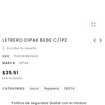
fullscreen
chevron_left
chevron_right
LETRERO DIPAK BEBE C/1PZ
Escribe tu reseña
SKU:
7501091890943
MARCA:
DIPAK
$35.51
IVA incluido
CATEGORIES:
Inicio
Papeleria
FIESTA
Política de seguridad (editar con el módulo