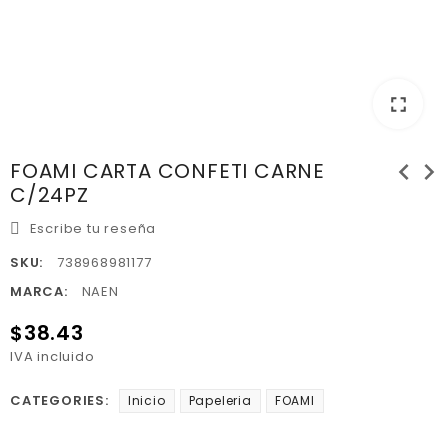
fullscreen
chevron_left
chevron_right
FOAMI CARTA CONFETI CARNE
C/24PZ
Escribe tu reseña
SKU:
738968981177
MARCA:
NAEN
$38.43
IVA incluido
CATEGORIES:
Inicio
Papeleria
FOAMI