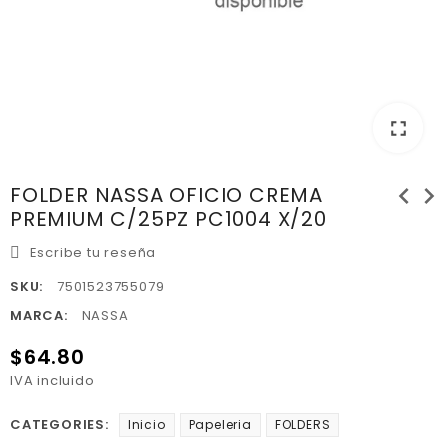
fullscreen
chevron_left
chevron_right
FOLDER NASSA OFICIO CREMA
PREMIUM C/25PZ PC1004 X/20
Escribe tu reseña
SKU:
7501523755079
MARCA:
NASSA
$64.80
IVA incluido
CATEGORIES:
Inicio
Papeleria
FOLDERS